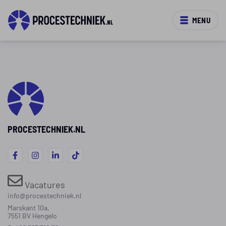
MENU
PROCESTECHNIEK.NL
Vacatures
info@procestechniek.nl
Marskant 10a,
7551 BV Hengelo