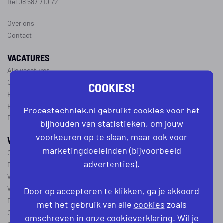
Bel 08 587 710 72
Over ons
Contact
VACATURES
Alle vacatures
Operator vacatures
COOKIES!
Productiemedewerker vacatures
Ploegleider vacatures
Procestechniek.nl gebruikt cookies voor het
Dagdienst vacatures
bijhouden van statistieken, om jouw
voorkeuren op te slaan, maar ook voor
WERKEN IN DE PROCESTECHNIEK
marketingdoeleinden (bijvoorbeeld
Over de procestechniek
advertenties).
Ploegendienst
Wat is een procesoperator
Werken als procesoperator
Door op accepteren te klikken, ga je akkoord
Procesoperator in de
chemie
,
voedingsindustrie
,
farmacie
of
textiel
met het gebruik van alle
cookies
zoals
Operator A
omschreven in onze cookieverklaring. Wil je