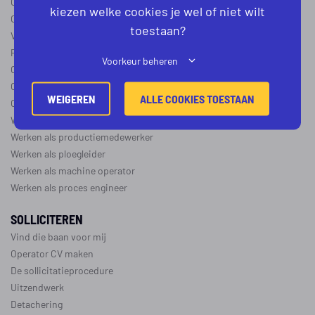
Operator B
kiezen welke cookies je wel of niet wilt
Operator C
toestaan?
Verschil operator A, B en C
Procesoperator salaris
Voorkeur beheren
Operator opleidingen
–
vapro
Over de maakindustrie
WEIGEREN
ALLE COOKIES TOESTAAN
Over de procesindustrie
Werken als monteur
Werken als productiemedewerker
Werken als ploegleider
Werken als machine operator
Werken als proces engineer
SOLLICITEREN
Vind die baan voor mij
Operator CV maken
De sollicitatieprocedure
Uitzendwerk
Detachering