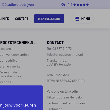
120 actieve bedrijven
4.9
MENU
CHNIEK
CONTACT
OPEN SOLLICITATIE
PROCESTECHNIEK.NL
CONTACT
acatures
Bel 08 587 710 72
oor werkzoekenden
info@procestechniek.nl
oor bedrijven
Marskant 10a,
7551 BV Hengelo
eren en werken
erken in de
KVK: 73334537
rocestechniek
BTW: NL8594.67.685.B.01
ver ons
ontact
Volg ons op LinkedIn
aarinformatie
Uitzendbureau Hengelo
Technisch uitzendbureau
om jouw voorkeuren
EGIO’S WERKZAAM
Technisch