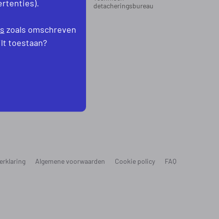
rtenties).
oord-Holland
detacheringsbureau
levoland
es
zoals omschreven
ilt toestaan?
erklaring
Algemene voorwaarden
Cookie policy
FAQ