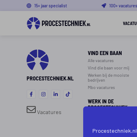
15+ jaar specialist
100+ vacature
VACATU
VIND EEN BAAN
Alle vacatures
Vind die baan voor mij
Werken bij de mooiste
PROCESTECHNIEK.NL
bedrijven
Mbo vacatures
WERK IN DE
PROCESTECHNIEK
Vacatures
Over de procestechniek
Ploegendienst
Procestechniek.nl
Werken als procesoperato
Werken als monteur