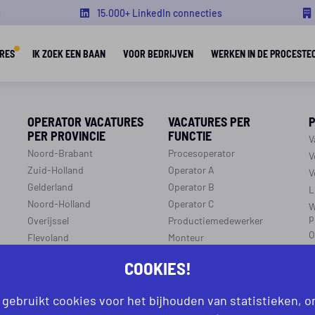
s
15.000+ LinkedIn connecties
RES
IK ZOEK EEN BAAN
VOOR BEDRIJVEN
WERKEN IN DE PROCESTE
OPERATOR VACATURES
VACATURES PER
PER PROVINCIE
FUNCTIE
V
Noord-Brabant
Procesoperator
V
Zuid-Holland
Operator A
V
Gelderland
Operator B
L
Noord-Holland
Operator C
W
p
Overijssel
Productiemedewerker
O
Flevoland
Monteur
C
Utrecht
Ploegleider
COOKIES!
J
Limburg
LEREN EN WERKEN
Zeeland
 gebruikt cookies voor het bijhouden van statistieken, 
r
R
Aanmelden leren en werken
Groningen