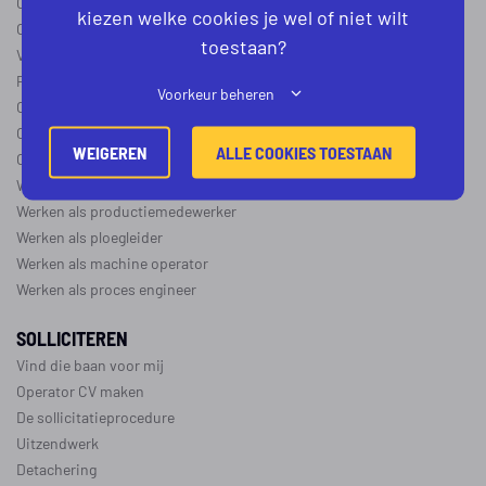
Operator B
kiezen welke cookies je wel of niet wilt
Operator C
toestaan?
Verschil operator A, B en C
Procesoperator salaris
Voorkeur beheren
Operator opleidingen
–
vapro
Over de maakindustrie
WEIGEREN
ALLE COOKIES TOESTAAN
Over de procesindustrie
Werken als monteur
Werken als productiemedewerker
Werken als ploegleider
Werken als machine operator
Werken als proces engineer
SOLLICITEREN
Vind die baan voor mij
Operator CV maken
De sollicitatieprocedure
Uitzendwerk
Detachering