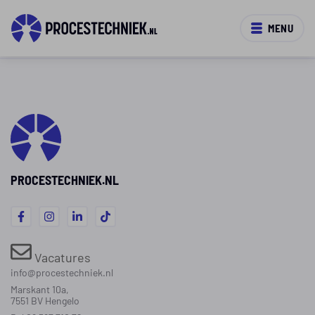
MENU
PROCESTECHNIEK.NL
Vacatures
info@procestechniek.nl
Marskant 10a,
7551 BV Hengelo