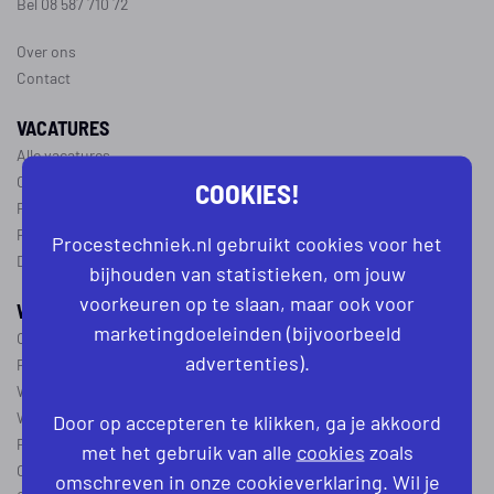
Bel 08 587 710 72
Over ons
Contact
VACATURES
Alle vacatures
Operator vacatures
COOKIES!
Productiemedewerker vacatures
Ploegleider vacatures
Procestechniek.nl gebruikt cookies voor het
Dagdienst vacatures
bijhouden van statistieken, om jouw
voorkeuren op te slaan, maar ook voor
WERKEN IN DE PROCESTECHNIEK
marketingdoeleinden (bijvoorbeeld
Over de procestechniek
advertenties).
Ploegendienst
Wat is een procesoperator
Werken als procesoperator
Door op accepteren te klikken, ga je akkoord
Procesoperator in de
chemie
,
voedingsindustrie
,
farmacie
of
textiel
met het gebruik van alle
cookies
zoals
Operator A
omschreven in onze cookieverklaring. Wil je