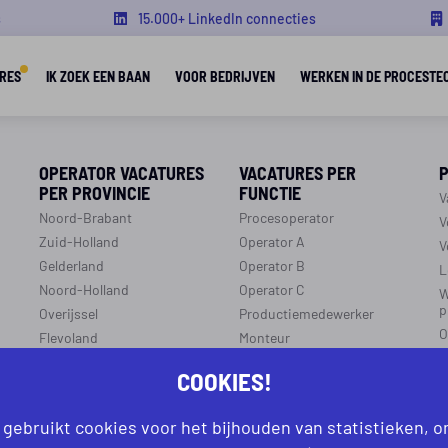
s
15.000+ LinkedIn connecties
RES
IK ZOEK EEN BAAN
VOOR BEDRIJVEN
WERKEN IN DE PROCESTE
OPERATOR VACATURES
VACATURES PER
PER PROVINCIE
FUNCTIE
V
Noord-Brabant
Procesoperator
V
Zuid-Holland
Operator A
V
Gelderland
Operator B
L
Noord-Holland
Operator C
W
p
Overijssel
Productiemedewerker
O
Flevoland
Monteur
C
Utrecht
Ploegleider
COOKIES!
J
Limburg
LEREN EN WERKEN
Zeeland
 gebruikt cookies voor het bijhouden van statistieken, 
r
R
Aanmelden leren en werken
Groningen