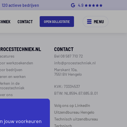
120 actieve bedrijven
4.9
MENU
CHNIEK
CONTACT
OPEN SOLLICITATIE
PROCESTECHNIEK.NL
CONTACT
acatures
Bel 08 587 710 72
oor werkzoekenden
info@procestechniek.nl
oor bedrijven
Marskant 10a,
7551 BV Hengelo
eren en werken
erken in de
KVK: 73334537
rocestechniek
BTW: NL8594.67.685.B.01
ver ons
ontact
Volg ons op LinkedIn
aarinformatie
Uitzendbureau Hengelo
Technisch uitzendbureau
om jouw voorkeuren
EGIO’S WERKZAAM
Technisch