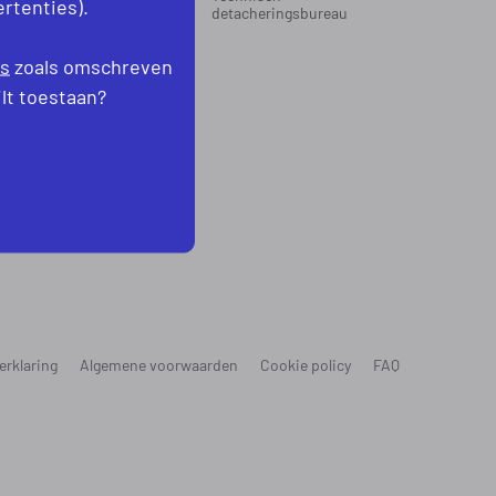
rtenties).
oord-Holland
detacheringsbureau
levoland
es
zoals omschreven
ilt toestaan?
erklaring
Algemene voorwaarden
Cookie policy
FAQ