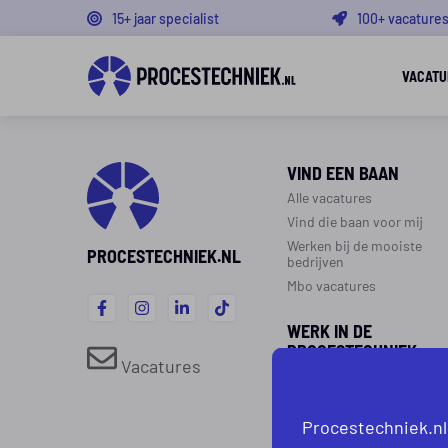
15+ jaar specialist
100+ vacature
VACATU
VIND EEN BAAN
Alle vacatures
Vind die baan voor mij
Werken bij de mooiste
PROCESTECHNIEK.NL
bedrijven
Mbo vacatures
WERK IN DE
PROCESTECHNIEK
Vacatures
Over de procestechniek
Ploegendienst
Procestechniek.nl
Werken als procesoperato
Werken als monteur