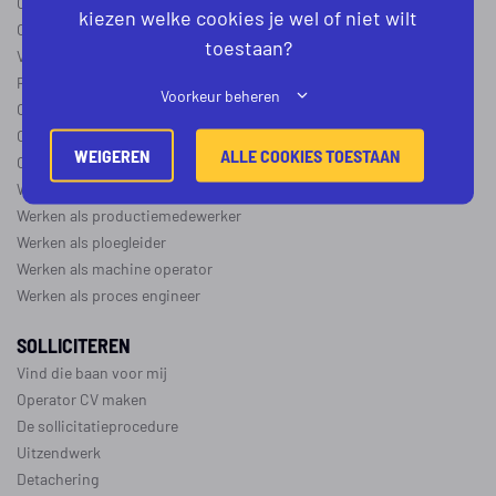
Operator B
kiezen welke cookies je wel of niet wilt
Operator C
toestaan?
Verschil operator A, B en C
Procesoperator salaris
Voorkeur beheren
Operator opleidingen
–
vapro
Over de maakindustrie
WEIGEREN
ALLE COOKIES TOESTAAN
Over de procesindustrie
Werken als monteur
Werken als productiemedewerker
Werken als ploegleider
Werken als machine operator
Werken als proces engineer
SOLLICITEREN
Vind die baan voor mij
Operator CV maken
De sollicitatieprocedure
Uitzendwerk
Detachering