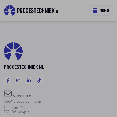
MENU
PROCESTECHNIEK.NL
Vacatures
info@procestechniek.nl
Marskant 10a,
7551 BV Hengelo