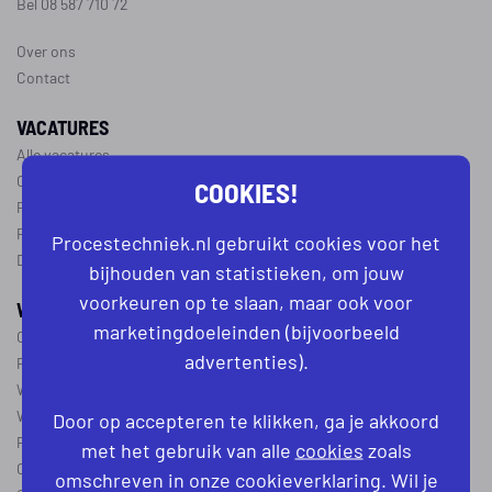
Bel 08 587 710 72
Over ons
Contact
VACATURES
Alle vacatures
Operator vacatures
COOKIES!
Productiemedewerker vacatures
Ploegleider vacatures
Procestechniek.nl gebruikt cookies voor het
Dagdienst vacatures
bijhouden van statistieken, om jouw
voorkeuren op te slaan, maar ook voor
WERKEN IN DE PROCESTECHNIEK
marketingdoeleinden (bijvoorbeeld
Over de procestechniek
advertenties).
Ploegendienst
Wat is een procesoperator
Werken als procesoperator
Door op accepteren te klikken, ga je akkoord
Procesoperator in de
chemie
,
voedingsindustrie
,
farmacie
of
textiel
met het gebruik van alle
cookies
zoals
Operator A
omschreven in onze cookieverklaring. Wil je