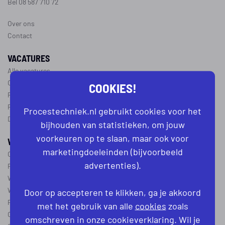
Bel 08 587 710 72
Over ons
Contact
VACATURES
Alle vacatures
Operator vacatures
COOKIES!
Productiemedewerker vacatures
Ploegleider vacatures
Procestechniek.nl gebruikt cookies voor het
Dagdienst vacatures
bijhouden van statistieken, om jouw
voorkeuren op te slaan, maar ook voor
WERKEN IN DE PROCESTECHNIEK
marketingdoeleinden (bijvoorbeeld
Over de procestechniek
advertenties).
Ploegendienst
Wat is een procesoperator
Werken als procesoperator
Door op accepteren te klikken, ga je akkoord
Procesoperator in de
chemie
,
voedingsindustrie
,
farmacie
of
textiel
met het gebruik van alle
cookies
zoals
Operator A
omschreven in onze cookieverklaring. Wil je