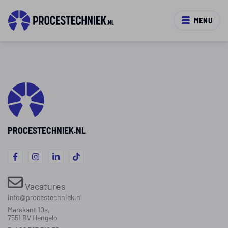
MENU
PROCESTECHNIEK.NL
Vacatures
info@procestechniek.nl
Marskant 10a,
7551 BV Hengelo