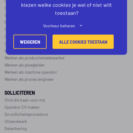
Operator B
kiezen welke cookies je wel of niet wilt
Operator C
toestaan?
Verschil operator A, B en C
Procesoperator salaris
Voorkeur beheren
Operator opleidingen
–
vapro
Over de maakindustrie
WEIGEREN
ALLE COOKIES TOESTAAN
Over de procesindustrie
Werken als monteur
Werken als productiemedewerker
Werken als ploegleider
Werken als machine operator
Werken als proces engineer
SOLLICITEREN
Vind die baan voor mij
Operator CV maken
De sollicitatieprocedure
Uitzendwerk
Detachering