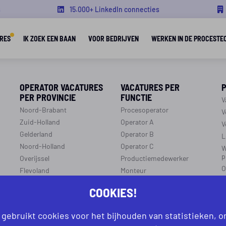
s
15.000+ LinkedIn connecties
RES
IK ZOEK EEN BAAN
VOOR BEDRIJVEN
WERKEN IN DE PROCESTE
OPERATOR VACATURES
VACATURES PER
PER PROVINCIE
FUNCTIE
V
Noord-Brabant
Procesoperator
V
Zuid-Holland
Operator A
V
Gelderland
Operator B
L
Noord-Holland
Operator C
W
p
Overijssel
Productiemedewerker
O
Flevoland
Monteur
C
Utrecht
Ploegleider
COOKIES!
J
Limburg
LEREN EN WERKEN
Zeeland
 gebruikt cookies voor het bijhouden van statistieken, 
r
R
Aanmelden leren en werken
Groningen