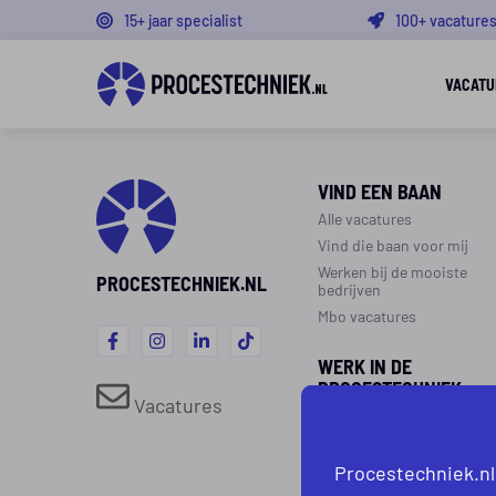
15+ jaar specialist
100+ vacature
VACATU
VIND EEN BAAN
Alle vacatures
Vind die baan voor mij
Werken bij de mooiste
PROCESTECHNIEK.NL
bedrijven
Mbo vacatures
WERK IN DE
PROCESTECHNIEK
Vacatures
Over de procestechniek
Ploegendienst
Procestechniek.nl
Werken als procesoperato
Werken als monteur