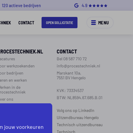
120 actieve bedrijven
4.9
MENU
CHNIEK
CONTACT
OPEN SOLLICITATIE
PROCESTECHNIEK.NL
CONTACT
acatures
Bel 08 587 710 72
oor werkzoekenden
info@procestechniek.nl
oor bedrijven
Marskant 10a,
7551 BV Hengelo
eren en werken
erken in de
KVK: 73334537
rocestechniek
BTW: NL8594.67.685.B.01
ver ons
ontact
Volg ons op LinkedIn
aarinformatie
Uitzendbureau Hengelo
Technisch uitzendbureau
om jouw voorkeuren
EGIO’S WERKZAAM
Technisch