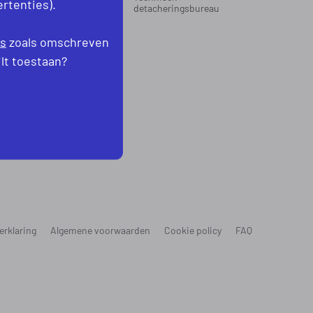
rtenties).
oord-Holland
detacheringsbureau
levoland
es
zoals omschreven
ilt toestaan?
erklaring
Algemene voorwaarden
Cookie policy
FAQ