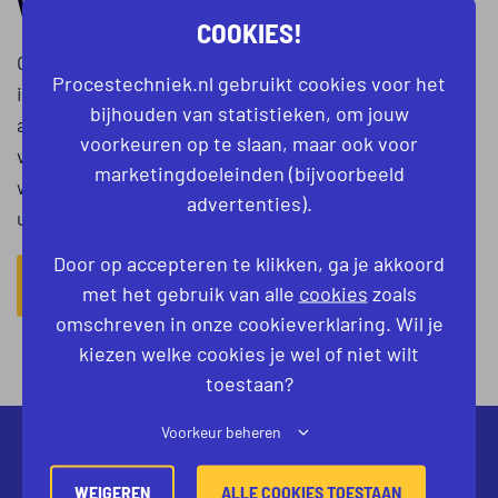
VOOR DE OPLEIDING VAPRO B?
COOKIES!
Onze incompany opleiding kenmerkt zich door een
Procestechniek.nl gebruikt cookies voor het
interactieve manier van trainen en workshops. Na
bijhouden van statistieken, om jouw
afloop van de opleiding ben je in staat met de
voorkeuren op te slaan, maar ook voor
verkregen kennis en vaardigheden je
marketingdoeleinden (bijvoorbeeld
werkzaamheden nog beter en op een veilige manier
advertenties).
uit te voeren.
Door op accepteren te klikken, ga je akkoord
MELD JE AAN ALS LEERLING
met het gebruik van alle
cookies
zoals
omschreven in onze cookieverklaring. Wil je
kiezen welke cookies je wel of niet wilt
toestaan?
Voorkeur beheren
WEIGEREN
ALLE COOKIES TOESTAAN