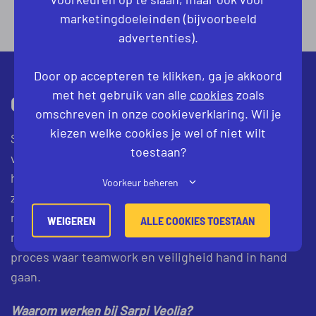
marketingdoeleinden (bijvoorbeeld
advertenties).
Door op accepteren te klikken, ga je akkoord
met het gebruik van alle
cookies
zoals
OVER HET BEDRIJF
omschreven in onze cookieverklaring. Wil je
kiezen welke cookies je wel of niet wilt
Sarpi Veolia is Europees marktleider in de veilige
toestaan?
verwerking van gevaarlijk afval. In Almelo staat een
hypermoderne locatie waar chemisch afval
Voorkeur beheren
zorgvuldig wordt verwerkt volgens de strengste
milieu- en veiligheidsnormen. Hier werk je met de
WEIGEREN
ALLE COOKIES TOESTAAN
nieuwste installaties, binnen een strak geregeld
proces waar teamwork en veiligheid hand in hand
gaan.
Waarom werken bij Sarpi Veolia?