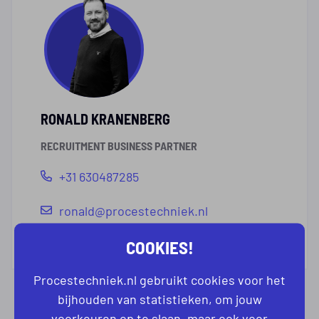
RONALD KRANENBERG
RECRUITMENT BUSINESS PARTNER
+31 630487285
ronald@procestechniek.nl
COOKIES!
Procestechniek.nl gebruikt cookies voor het
bijhouden van statistieken, om jouw
voorkeuren op te slaan, maar ook voor