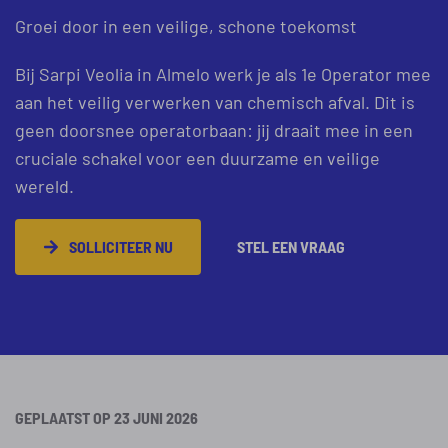
Groei door in een veilige, schone toekomst
Bij Sarpi Veolia in Almelo werk je als 1e Operator mee
aan het veilig verwerken van chemisch afval. Dit is
geen doorsnee operatorbaan: jij draait mee in een
cruciale schakel voor een duurzame en veilige
wereld.
SOLLICITEER NU
STEL EEN VRAAG
GEPLAATST OP 23 JUNI 2026