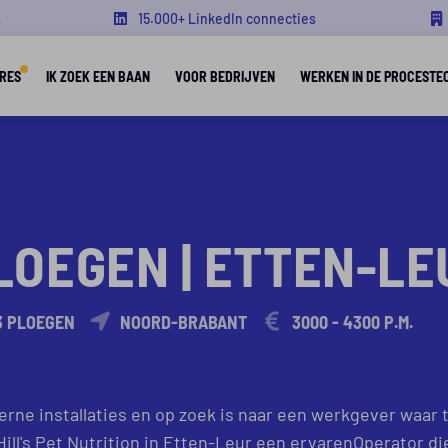
s
15.000+ LinkedIn connecties
RES
IK ZOEK EEN BAAN
VOOR BEDRIJVEN
WERKEN IN DE PROCESTE
PLOEGEN | ETTEN-LE
3 PLOEGEN
NOORD-BRABANT
3000 - 4300 P.M.
rne installaties en op zoek is naar een werkgever waar t
ll's Pet Nutrition in Etten-Leur een ervarenOperator d