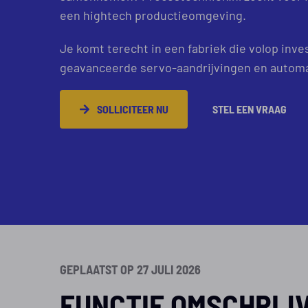
een hightech productieomgeving.
Je komt terecht in een fabriek die volop inv
geavanceerde servo-aandrijvingen en auto
SOLLICITEER NU
STEL EEN VRAAG
GEPLAATST OP 27 JULI 2026
FUNCTIE OMSCHRIJ