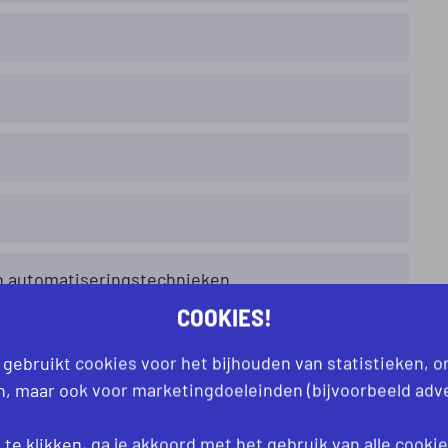
n automatiseringstechnieken.
COOKIES!
groei binnen Hill's en Colgate-Palmolive.
 gebruikt cookies voor het bijhouden van statistieken, 
an, maar ook voor marketingdoeleinden (bijvoorbeeld adve
oor veiligheid en samenwerking.
te klikken, ga je akkoord met het gebruik van alle
cooki