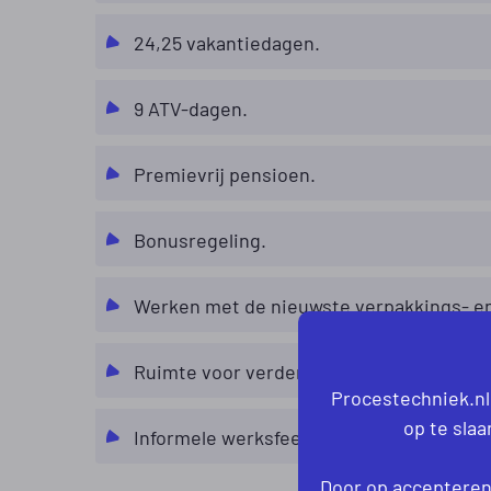
24,25 vakantiedagen.
9 ATV-dagen.
Premievrij pensioen.
Bonusregeling.
Werken met de nieuwste verpakkings- e
Ruimte voor verdere ontwikkeling en door
Procestechniek.nl
op te sla
Informele werksfeer met veel aandacht v
Door op accepteren 