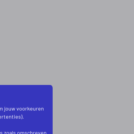
om jouw voorkeuren
rtenties).
es
zoals omschreven