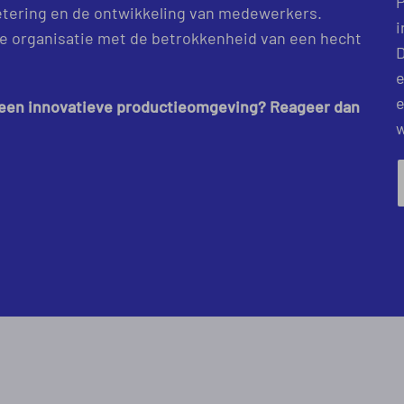
P
etering en de ontwikkeling van medewerkers.
i
ale organisatie met de betrokkenheid van een hecht
D
e
e
en een innovatieve productieomgeving? Reageer dan
w