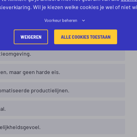
ieverklaring. Wil je kiezen welke cookies je wel of niet w
ERWACHTEN
Voorkeur beheren
WEIGEREN
ALLE COOKIES TOESTAAN
ctieomgeving.
n, maar geen harde eis.
omatiseerde productielijnen.
al.
lijkheidsgevoel.