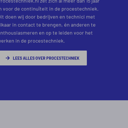
rocestechniek.nl zet zich al meer dan 15 jaar
n voor de continuïteit in de procestechniek.
it doen wij door bedrijven en technici met
lkaar in contact te brengen, én anderen te
nthousiasmeren en op te leiden voor het
erken in de procestechniek.
LEES ALLES OVER PROCESTECHNIEK