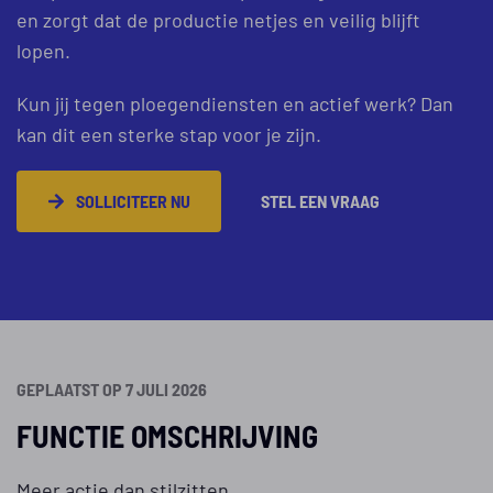
en zorgt dat de productie netjes en veilig blijft
lopen.
Kun jij tegen ploegendiensten en actief werk? Dan
kan dit een sterke stap voor je zijn.
SOLLICITEER NU
STEL EEN VRAAG
GEPLAATST OP 7 JULI 2026
FUNCTIE OMSCHRIJVING
Meer actie dan stilzitten.