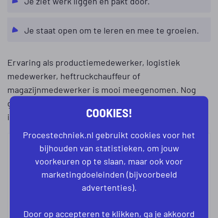
Je ziet werk liggen en pakt door.
Je staat open om te leren en mee te groeien.
Ervaring als productiemedewerker, logistiek
medewerker, heftruckchauffeur of
magazijnmedewerker is mooi meegenomen. Nog
geen technische achtergrond? Met de juiste
COOKIES!
instelling en begeleiding kun je hier veel leren.
Procestechniek.nl gebruikt cookies voor het
bijhouden van statistieken, om jouw
VRAGEN OVER DEZE VACATURE?
voorkeuren op te slaan, maar ook voor
marketingdoeleinden (bijvoorbeeld
advertenties).
Door op accepteren te klikken, ga je akkoord