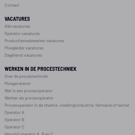
Contact
VACATURES
Alle vacatures
Operator vacatures
Productiemedewerker vacatures
Ploegleider vacatures
Dagdienst vacatures
WERKEN IN DE PROCESTECHNIEK
Over de procestechniek
Ploegendienst
Wat is een procesoperator
Werken als procesoperator
Procesoperator in de
chemie
,
voedingsindustrie
,
farmacie
of
textiel
Operator A
Operator B
Operator C
Verschil operator A, B en C