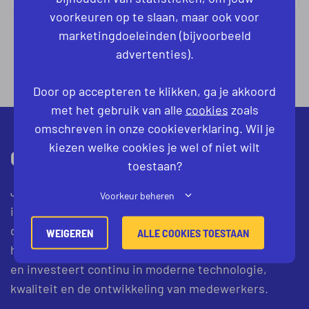
voorkeuren op te slaan, maar ook voor
marketingdoeleinden (bijvoorbeeld
advertenties).
Door op accepteren te klikken, ga je akkoord
met het gebruik van alle
cookies
zoals
omschreven in onze cookieverklaring. Wil je
kiezen welke cookies je wel of niet wilt
OVER HET BEDRIJF
toestaan?
Je gaat via Procestechniek.nl aan de slag bij een
Voorkeur beheren
internationaal opererende producent binnen de
diervoedingsindustrie. Het bedrijf produceert
WEIGEREN
ALLE COOKIES TOESTAAN
hoogwaardige voedingsproducten voor huisdieren
en investeert continu in moderne technologie,
kwaliteit en de ontwikkeling van medewerkers.