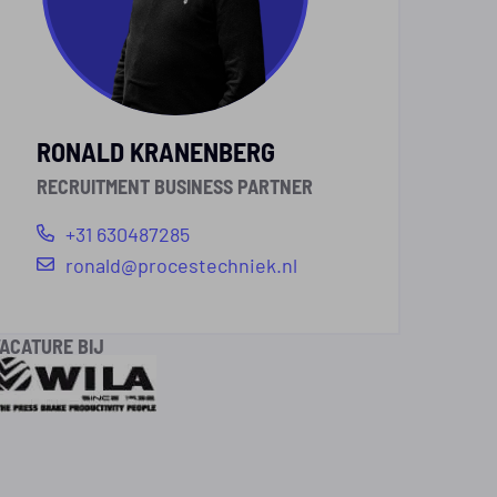
RONALD KRANENBERG
RECRUITMENT BUSINESS PARTNER
+31 630487285
ronald@procestechniek.nl
ACATURE BIJ