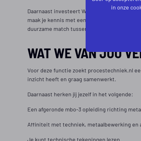
in onze cook
Daarnaast investeert WILA actief in persoonli
maak je kennis met een drijfverenanalyse via
duurzame match tussen jou, het team en de f
WAT WE VAN JOU V
Voor deze functie zoekt procestechniek.nl e
inzicht heeft en graag samenwerkt.
Daarnaast herken jij jezelf in het volgende:
Een afgeronde mbo-3 opleiding richting meta
Affiniteit met techniek, metaalbewerking en
Je kunt technische tekeningen lezen