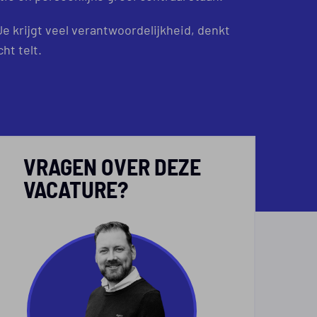
e krijgt veel verantwoordelijkheid, denkt
ht telt.
VRAGEN OVER DEZE
VACATURE?