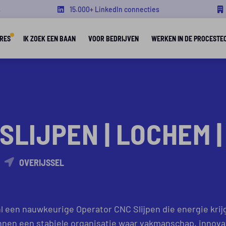
s
15.000+ LinkedIn connecties
RES
IK ZOEK EEN BAAN
VOOR BEDRIJVEN
WERKEN IN DE PROCESTE
SLIJPEN | LOCHEM 
OVERIJSSEL
 een nauwkeurige Operator CNC Slijpen die energie krij
en een stabiele organisatie waar vakmanschap, innovati