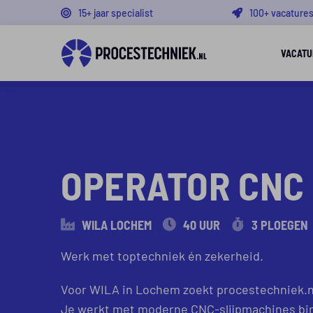
15+ jaar specialist
100+ vacature
VACATU
PREMIUM VACATURE
OPERATOR CNC 
WILA LOCHEM
40 UUR
3 PLOEGEN
Werk met toptechniek én zekerheid.
Voor WILA in Lochem zoekt procestechniek.nl
Je werkt met moderne CNC-slijpmachines binn