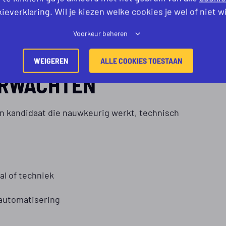
ieverklaring. Wil je kiezen welke cookies je wel of niet w
jke ontwikkeling. Tijdens de sollicitatieprocedure
 My-Buttons, zodat er gekeken wordt naar een
Voorkeur beheren
unctie.
WEIGEREN
ALLE COOKIES TOESTAAN
ERWACHTEN
en kandidaat die nauwkeurig werkt, technisch
al of techniek
 automatisering