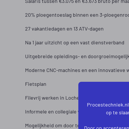
Salaris tussen €3.075 en €3.673 bruto per ma
20% ploegentoeslag binnen een 3-ploegenro
27 vakantiedagen en 13 ATV-dagen
Na 1 jaar uitzicht op een vast dienstverband
Uitgebreide opleidings- en doorgroeimogeli
Moderne CNC-machines en een innovatieve
Fietsplan
Filevrij werken in Lochem
Procestechniek.nl
Informele en collegiale werksfeer
op te sla
Mogelijkheid om door te groeien naar Allroun
Door op accepteren 