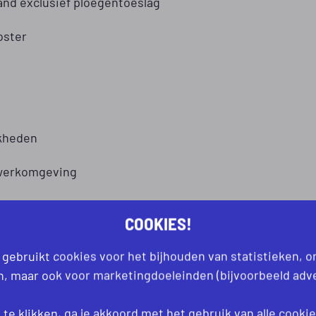
and exclusief ploegentoeslag
oster
jkheden
 werkomgeving
COOKIES!
 gebruikt cookies voor het bijhouden van statistieken, 
an, maar ook voor marketingdoeleinden (bijvoorbeeld adve
d Operator CNC Slijpen
te klikken, ga je akkoord met het gebruik van alle
cooki