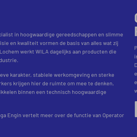
ialist in hoogwaardige gereedschappen en slimme
sie en kwaliteit vormen de basis van alles wat zij
P
 Lochem werkt WILA dagelijks aan producten die
i
dustrie.
D
e
ieve karakter, stabiele werkomgeving en sterke
e
ers krijgen hier de ruimte om mee te denken,
w
twikkelen binnen een technisch hoogwaardige
ga Engin vertelt meer over de functie van Operator