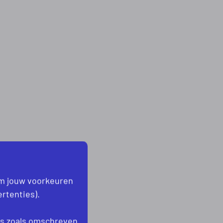
om jouw voorkeuren
rtenties).
es
zoals omschreven