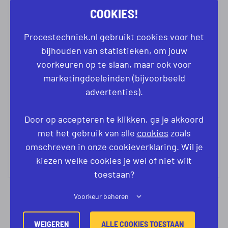
COOKIES!
Procestechniek.nl gebruikt cookies voor het
bijhouden van statistieken, om jouw
voorkeuren op te slaan, maar ook voor
RONALD KRANENBERG
marketingdoeleinden (bijvoorbeeld
RECRUITMENT BUSINESS PARTNER
advertenties).
+31 630487285
Door op accepteren te klikken, ga je akkoord
met het gebruik van alle
cookies
zoals
ronald@procestechniek.nl
omschreven in onze cookieverklaring. Wil je
kiezen welke cookies je wel of niet wilt
toestaan?
Voorkeur beheren
WEIGEREN
ALLE COOKIES TOESTAAN