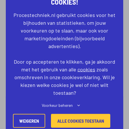
COOKIES!
Procestechniek.nl gebruikt cookies voor het
bijhouden van statistieken, om jouw
voorkeuren op te slaan, maar ook voor
YAËL BOS
marketingdoeleinden (bijvoorbeeld
advertenties).
CONSULTANT
+31 6 51695375
Door op accepteren te klikken, ga je akkoord
met het gebruik van alle
cookies
zoals
yael@procestechniek.nl
omschreven in onze cookieverklaring. Wil je
kiezen welke cookies je wel of niet wilt
toestaan?
Voorkeur beheren
WEIGEREN
ALLE COOKIES TOESTAAN