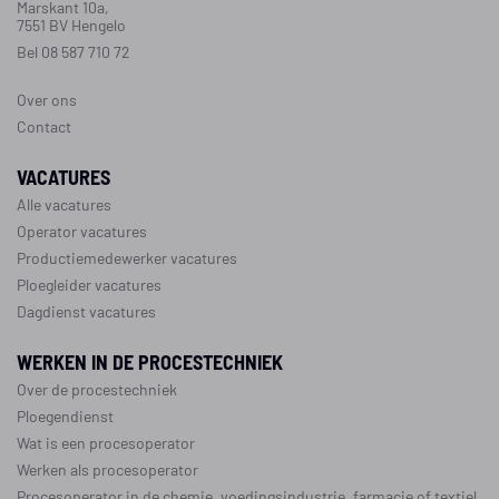
Marskant 10a,
7551 BV Hengelo
Bel 08 587 710 72
Over ons
Contact
VACATURES
Alle vacatures
Operator vacatures
Productiemedewerker vacatures
Ploegleider vacatures
Dagdienst vacatures
WERKEN IN DE PROCESTECHNIEK
Over de procestechniek
Ploegendienst
Wat is een procesoperator
Werken als procesoperator
Procesoperator in de
chemie
,
voedingsindustrie
,
farmacie
of
textiel