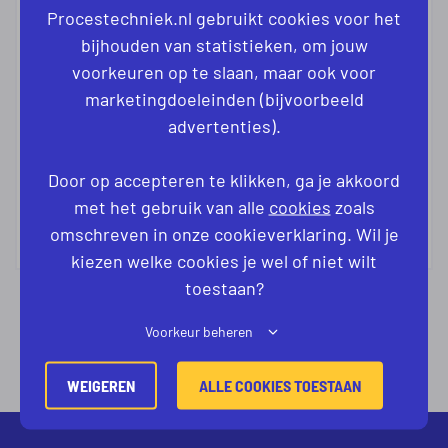
Procestechniek.nl gebruikt cookies voor het
bijhouden van statistieken, om jouw
YAËL BOS
voorkeuren op te slaan, maar ook voor
CONSULTANT
marketingdoeleinden (bijvoorbeeld
advertenties).
+31 6 51695375
Door op accepteren te klikken, ga je akkoord
yael@procestechniek.nl
met het gebruik van alle
cookies
zoals
omschreven in onze cookieverklaring. Wil je
kiezen welke cookies je wel of niet wilt
toestaan?
Voorkeur beheren
WEIGEREN
ALLE COOKIES TOESTAAN