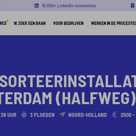
s
15.000+ LinkedIn connecties
RES
IK ZOEK EEN BAAN
VOOR BEDRIJVEN
WERKEN IN DE PROCESTE
 SORTEERINSTALLATI
STERDAM (HALFWEG)
 38 UUR
3 PLOEGEN
NOORD-HOLLAND
2500 -