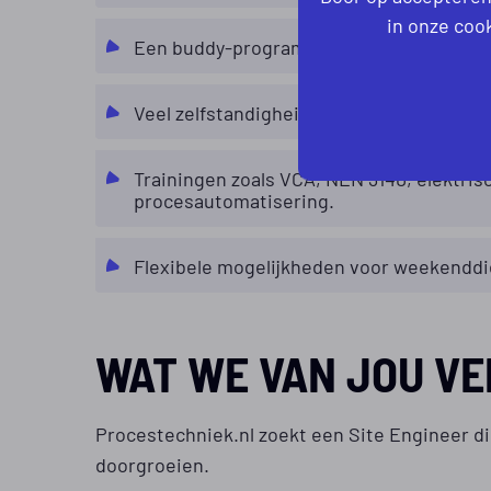
in onze cook
Een buddy-programma van 4 tot 6 weken
Veel zelfstandigheid op een moderne klan
Trainingen zoals VCA, NEN 3140, elektri
procesautomatisering.
Flexibele mogelijkheden voor weekenddi
WAT WE VAN JOU V
Procestechniek.nl zoekt een Site Engineer di
doorgroeien.