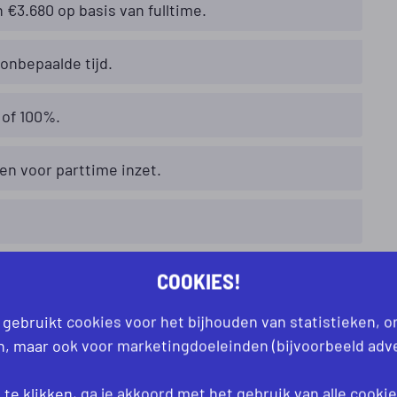
€3.680 op basis van fulltime.
 onbepaalde tijd.
of 100%.
en voor parttime inzet.
n te kopen.
COOKIES!
 gebruikt cookies voor het bijhouden van statistieken, 
an, maar ook voor marketingdoeleinden (bijvoorbeeld adve
te klikken, ga je akkoord met het gebruik van alle
cooki