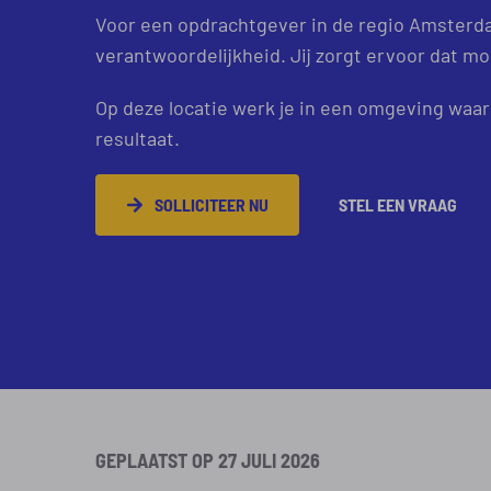
Voor een opdrachtgever in de regio Amsterdam
verantwoordelijkheid. Jij zorgt ervoor dat mo
Op deze locatie werk je in een omgeving waar 
resultaat.
SOLLICITEER NU
STEL EEN VRAAG
GEPLAATST OP 27 JULI 2026