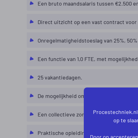
Een bruto maandsalaris tussen €2.500 en 
Direct uitzicht op een vast contract voor
Onregelmatigheidstoeslag van 25%, 50% 
Een functie van 1,0 FTE, met mogelijkhed
25 vakantiedagen.
De mogelijkheid om 5 extra vakantiedage
Procestechniek.nl
Een collectieve zorgverzekering.
op te sla
Praktische opleiding on the job.
Door op accepteren 