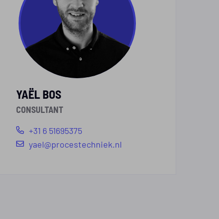
YAËL BOS
CONSULTANT
+31 6 51695375
yael@procestechniek.nl