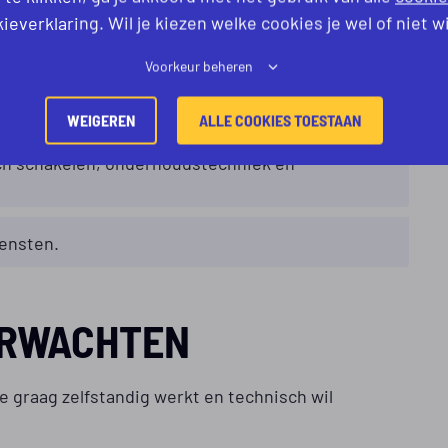
ieverklaring. Wil je kiezen welke cookies je wel of niet w
.
Voorkeur beheren
tlocatie.
WEIGEREN
ALLE COOKIES TOESTAAN
sch schakelen, onderhoudstechniek en
ensten.
ERWACHTEN
e graag zelfstandig werkt en technisch wil