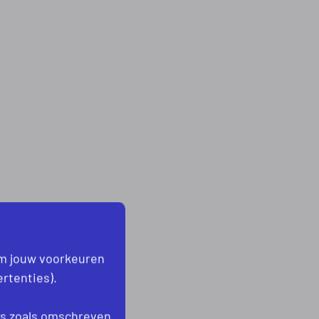
om jouw voorkeuren
rtenties).
es
zoals omschreven