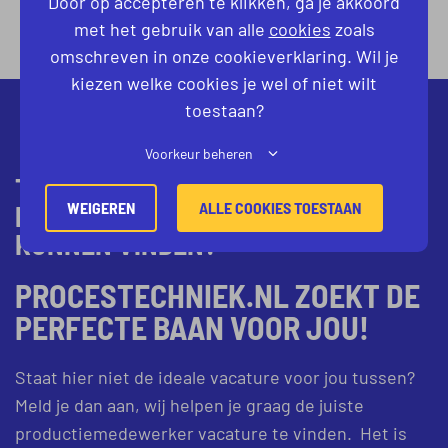
Door op accepteren te klikken, ga je akkoord
met het gebruik van alle
cookies
zoals
omschreven in onze cookieverklaring. Wil je
kiezen welke cookies je wel of niet wilt
toestaan?
Voorkeur beheren
TOCH NIET JOUW IDEALE
WEIGEREN
ALLE COOKIES TOESTAAN
PRODUCTIEMEDEWERKER-VACATURE
KUNNEN VINDEN?
PROCESTECHNIEK.NL ZOEKT DE
PERFECTE BAAN VOOR JOU!
Staat hier niet de ideale vacature voor jou tussen?
Meld je dan aan, wij helpen je graag de juiste
productiemedewerker vacature te vinden. Het is