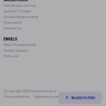
Vind die baan voor mij
Operator CV maken
De sollicitatieprocedure
Uitzendwerk
Detachering
ENGELS
About Procestechniek
Process operator
Shift work
©
Copyright 2026
Procestechniek.nl
Privacy verklaring
Algemene voorwaarden
Cookie policy
FAQ
WIJZIG FILTERS