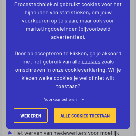
export en regelt de export. Bij Indupac worden de
Procestechniek.nl gebruikt cookies voor het
bijhouden van statistieken, om jouw
verpakkingen zelf gemaakt in de fabriekshal.
voorkeuren op te slaan, maar ook voor
Procestechniek.nl kent Indupac, en de
marketingdoeleinden (bijvoorbeeld
vraagstellingen van uit de procestechniek goed.
advertenties).
Bovendien weet Procestechniek.nl precies welke
mensen passen in de organisatie van Indupac.
Door op accepteren te klikken, ga je akkoord
Tussen Indupac en Procestechniek is een
met het gebruik van alle
cookies
zoals
samenwerkingsverband ontstaan waarbij
omschreven in onze cookieverklaring. Wil je
kiezen welke cookies je wel of niet wilt
Procestechniek.nl sparringpartner is voor
toestaan?
wervingsvraagstukken.
Voorkeur beheren
Procestechniek.nl helpt Indupac met het
oplossen van de volgende
WEIGEREN
ALLE COOKIES TOESTAAN
wervingsvraagstukken:
Het werven van medewerkers voor moeilijk