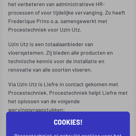
het verbeteren van administratieve HR-
processen of voor tijdelijke vervanging. Zo heeft
Frederique Prins o.a. samengewerkt met
Procestechniek voor Uzin Utz.
Uzin Utz is een totaalaanbieder van
vloersystemen. Zij bieden alle producten en
technische kennis voor de installatie en
renovatie van alle soorten vloeren.
Via Uzin Utz is Liefre in contact gekomen met
Procestechniek. Procestechniek helpt Liefre met
het oplossen van de volgende
wervingsvraagstukken:
COOKIES!
Het werven van medewerkers voor moeilijk
invulbare en zeer technische vacatures
Procestechniek.nl gebruikt cookies voor het