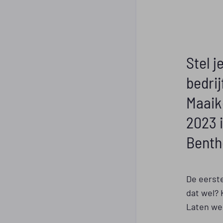
Stel j
bedri
Maaik
2023 
Benth
De eerste
dat wel? 
Laten we