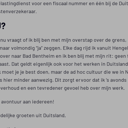
lastingdienst voor een fiscaal nummer en één bij de Dui
stenverzekeraar.
U?
 nu vraagt of ik blij ben met mijn overstap over de grens,
 maar volmondig “ja” zeggen. Elke dag rijd ik vanuit Heng
over naar Bad Bentheim en ik ben blij met mijn rit: geen 
ast. Dat geldt eigenlijk ook voor het werken in Duitsland
k moet je je best doen, maar de ad hoc cultuur die we in
s hier minder aanwezig. Dit zorgt ervoor dat ik ’s avond
overhoud en een tevredener gevoel heb over mijn werk.
t avontuur aan iedereen!
delijke groeten uit Duitsland,