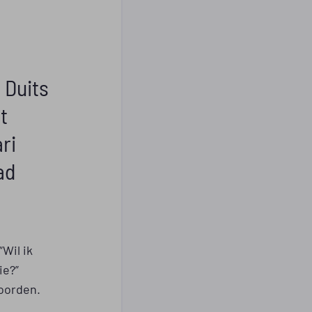
n Duits
t
ri
ad
“Wil ik
ie?”
oorden.