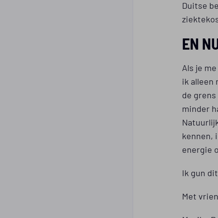
Duitse be
ziekteko
EN N
Als je me
ik alleen
de grens 
minder ha
Natuurlij
kennen, i
energie 
Ik gun di
Met vrien