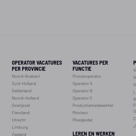
OPERATOR VACATURES
VACATURES PER
PER PROVINCIE
FUNCTIE
V
Noord-Brabant
Procesoperator
V
Zuid-Holland
Operator A
V
Gelderland
Operator B
L
Noord-Holland
Operator C
W
p
Overijssel
Productiemedewerker
O
Flevoland
Monteur
C
Utrecht
Ploegleider
J
Limburg
LEREN EN WERKEN
Zeeland