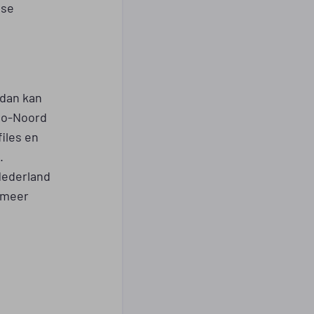
tse
 dan kan
elo-Noord
files en
.
 Nederland
s meer