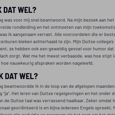
K DAT WEL?
g was voor mij snel beantwoord. Na mijn bezoek aan het 
breide rondleiding en het ontmoeten van mijn toekomsti
 was ik aangenaam verrast. Alle vooroordelen die er best
erburen bleken achterhaald te zijn. Mijn Duitse collega’s 
tent, ze hebben ook een geweldig gevoel voor humor dat
 lach zorgt. Wat me het meest verbaasde, was hoe stipt 
en hoe nauwkeurig afspraken worden nageleefd.
K DAT WEL?
ag beantwoordde ik in de loop van de afgelopen maande
 “ja”. Het leren van Duitse regelgevingen en het onder d
an de Duitse taal was verrassend haalbaar. Zeker omdat h
onaal georiënteerd is en bijna iedereen Engels spreekt. 
llega’s zijn geduldig en zorgzaam als het gaat om het del