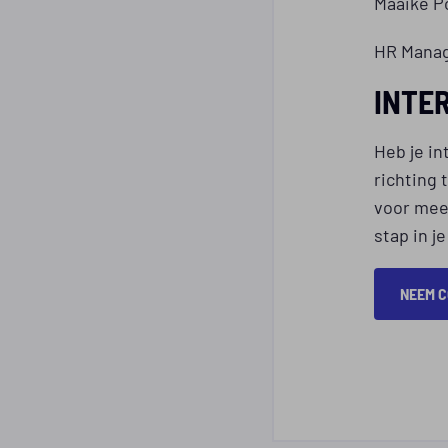
Maaike P
HR Manag
INTE
Heb je in
richting
voor meer
stap in j
NEEM C