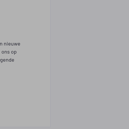
en nieuwe
 ons op
olgende