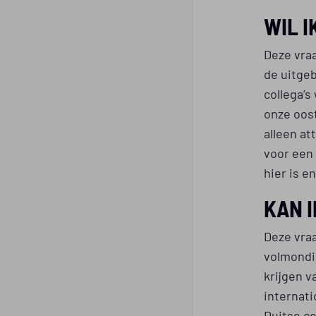
WIL I
Deze vraa
de uitge
collega’s
onze oost
alleen at
voor een
hier is 
KAN I
Deze vra
volmondig
krijgen v
internati
Duitse co