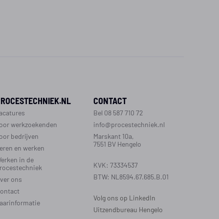
PROCESTECHNIEK.NL
CONTACT
acatures
Bel 08 587 710 72
oor werkzoekenden
info@procestechniek.nl
oor bedrijven
Marskant 10a,
7551 BV Hengelo
eren en werken
erken in de
KVK: 73334537
rocestechniek
BTW: NL8594.67.685.B.01
ver ons
ontact
Volg ons op LinkedIn
aarinformatie
Uitzendbureau Hengelo