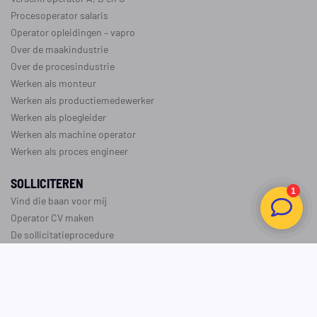
Procesoperator salaris
Operator opleidingen
–
vapro
Over de maakindustrie
Over de procesindustrie
Werken als monteur
Werken als productiemedewerker
Werken als ploegleider
Werken als machine operator
Werken als proces engineer
SOLLICITEREN
Vind die baan voor mij
Operator CV maken
De sollicitatieprocedure
Uitzendwerk
Detachering
ENGELS