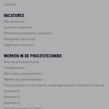
Contact
VACATURES
Alle vacatures
Operator vacatures
Productiemedewerker vacatures
Ploegleider vacatures
Dagdienst vacatures
WERKEN IN DE PROCESTECHNIEK
Over de procestechniek
Ploegendienst
Wat is een procesoperator
Werken als procesoperator
Procesoperator in de
chemie
,
voedingsindustrie
,
farmacie
of
textiel
Operator A
Operator B
Operator C
Verschil operator A, B en C