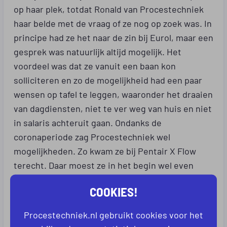
op haar plek, totdat Ronald van Procestechniek
haar belde met de vraag of ze nog op zoek was. In
principe had ze het naar de zin bij Eurol, maar een
gesprek was natuurlijk altijd mogelijk. Het
voordeel was dat ze vanuit een baan kon
solliciteren en zo de mogelijkheid had een paar
wensen op tafel te leggen, waaronder het draaien
van dagdiensten, niet te ver weg van huis en niet
in salaris achteruit gaan. Ondanks de
coronaperiode zag Procestechniek wel
mogelijkheden. Zo kwam ze bij Pentair X Flow
terecht. Daar moest ze in het begin wel even
wennen, het gaat hier om een ander soort
COOKIES!
productie. Bij Pentair draait het meer om
handwerk, dus als je veel met machines hebt
Procestechniek.nl gebruikt cookies voor het
gewerkt, is dat wel even wennen.