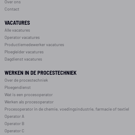
Over ons
Contact
VACATURES
Alle vacatures
Operator vacatures
Productiemedewerker vacatures
Ploegleider vacatures
Dagdienst vacatures
WERKEN IN DE PROCESTECHNIEK
Over de procestechniek
Ploegendienst
Wat is een procesoperator
Werken als procesoperator
Procesoperator in de
chemie
,
voedingsindustrie
,
farmacie
of
textiel
Operator A
Operator B
Operator C