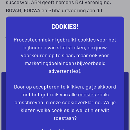
succesvol. ARN geeft namens RAI Vereniging,
BOVAG, FOCWA en Stiba uitvoering aan dit
innovatieve proces, waarin een keten van zo’n 300
COOKIES!
ondernemers actief is. Kom jij ons versterken met
jouw talent? Wat nu nog niet kan, maken wij straks
Procestechniek.nl gebruikt cookies voor het
mogelijk!
bijhouden van statistieken, om jouw
GEEN VACATURES
voorkeuren op te slaan, maar ook voor
GEVONDEN
marketingdoeleinden (bijvoorbeeld
advertenties).
NIET DIRECT JOUW IDEALE VACATURE
Door op accepteren te klikken, ga je akkoord
GEVONDEN?
met het gebruik van alle
cookies
zoals
omschreven in onze cookieverklaring. Wil je
Laat ons weten welke baan je zoekt. Dan kijken
kiezen welke cookies je wel of niet wilt
we samen naar de mogelijkheden.
toestaan?