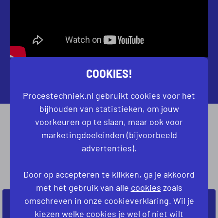
COOKIES!
Procestechniek.nl gebruikt cookies voor het
bijhouden van statistieken, om jouw
voorkeuren op te slaan, maar ook voor
marketingdoeleinden (bijvoorbeeld
WERKEN BIJ AVIKO
advertenties).
GEEN VACATURES
GEVONDEN
Door op accepteren te klikken, ga je akkoord
met het gebruik van alle
cookies
zoals
omschreven in onze cookieverklaring. Wil je
NIET DIRECT JOUW IDEALE VACATURE
kiezen welke cookies je wel of niet wilt