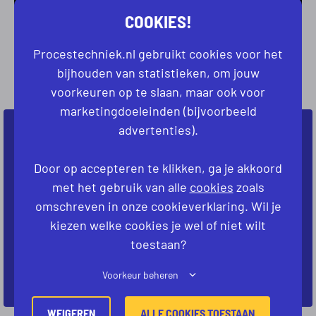
COOKIES!
Procestechniek.nl gebruikt cookies voor het
GEEN VACATURES
bijhouden van statistieken, om jouw
GEVONDEN
voorkeuren op te slaan, maar ook voor
marketingdoeleinden (bijvoorbeeld
advertenties).
NIET DIRECT JOUW IDEALE VACATURE
GEVONDEN?
Door op accepteren te klikken, ga je akkoord
met het gebruik van alle
cookies
zoals
Laat ons weten welke baan je zoekt. Dan kijken
omschreven in onze cookieverklaring. Wil je
we samen naar de mogelijkheden.
kiezen welke cookies je wel of niet wilt
toestaan?
KOM IN CONTACT
Voorkeur beheren
WEIGEREN
ALLE COOKIES TOESTAAN