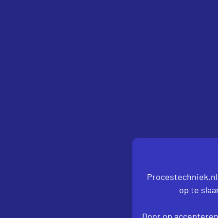
Procestechniek.nl
op te sla
Door op accepteren 