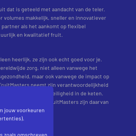
it dat is geteeld met aandacht van de teler.
r volumes makkelijk, sneller en innovatiever
w partner als het aankomt op flexibel
rlijk en kwalitatief fruit.
leen heerlijk, ze zijn ook echt goed voor je.
ereldwijde zorg, niet alleen vanwege het
ksgezondheid, maar ook vanwege de impact op
 FruitMasters neemt zijn verantwoordelijkheid
aandacht aan voedselveiligheid in de keten.
ten van de telers en FruitMasters zijn daarvan
om jouw voorkeuren
rtenties).
es
zoals omschreven