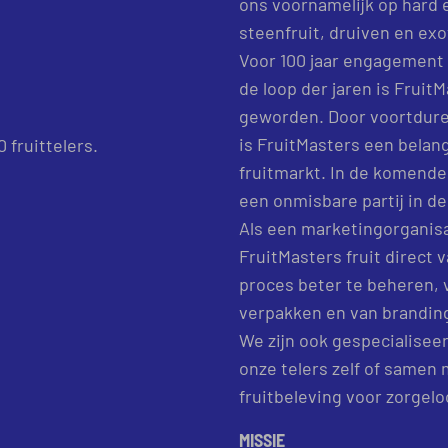
ons voornamelijk op hard 
steenfruit, druiven en exot
Voor 100 jaar engagement o
de loop der jaren is Fruit
geworden. Door voortduren
is FruitMasters een belan
 fruittelers.
fruitmarkt. In de komende
een ​​onmisbare partij in d
Als een marketingorganisa
FruitMasters fruit direct v
proces beter te beheren, 
verpakken en van branding
We zijn ook gespecialisee
onze telers zelf of samen
fruitbeleving voor zorgelo
MISSIE