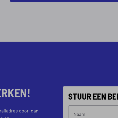
ERKEN!
STUUR EEN BE
ailadres door, dan
Naam
e op.