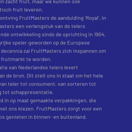
en zacht fruit, maar we kunnen ook
isch fruit leveren.
ntving FruitMasters de aanduiding ‘Royal’. In
Masters een verlengstuk van de telers
de ontwikkeling sinds de oprichting in 1904,
grijke speler geworden op de Europese
 decennia zal FruitMasters zich inspannen om
e fruitmarkt te worden.
tie van Nederlandse telers levert
an de bron. Dit stelt ons in staat om het hele
van teler tot consument, van sorteren tot
 tot schappresentatie.
rd in op maat gemaakte verpakkingen, die
 met ons kiezen. FruitMasters zorgt voor een
os genieten in binnen- en buitenland.