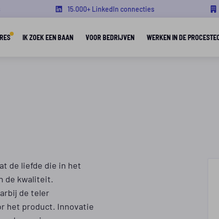
s
15.000+ LinkedIn connecties
RES
IK ZOEK EEN BAAN
VOOR BEDRIJVEN
WERKEN IN DE PROCESTE
t de liefde die in het
 de kwaliteit.
rbij de teler
r het product. Innovatie