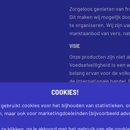
Zorgeloos genieten van fru
Dit maken wij mogelijk doo
te organiseren. Wij zijn u
marktaanbod van vers, natuu
VISIE
Onze producten zijn niet al
Voedselveiligheid is een w
belang ervan voor de vol
de internationale handel.
serieus en besteedt veel 
COOKIES!
De verschillende certifica
 gebruikt cookies voor het bijhouden van statistieken, 
het bewijs.
an, maar ook voor marketingdoeleinden (bijvoorbeeld adve
te klikken, ga je akkoord met het gebruik van alle
cooki