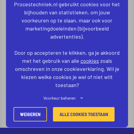
Procestechniek.nl gebruikt cookies voor het
bijhouden van statistieken, om jouw
voorkeuren op te slaan, maar ook voor
marketingdoeleinden (bijvoorbeeld
advertenties).
CONTACT INFORMATIE
Door op accepteren te klikken, ga je akkoord
Adres: Svedexweg 21
met het gebruik van alle
cookies
zoals
Postcode: 7051 DN
omschreven in onze cookieverklaring. Wil je
Stad: Varsseveld
kiezen welke cookies je wel of niet wilt
Land: Nederland
toestaan?
Telefoon: +31858771072
Voorkeur beheren
Website:
Svedex binnendeuren
WEIGEREN
ALLE COOKIES TOESTAAN