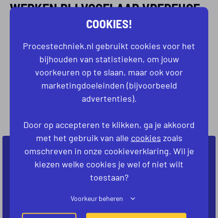
WERKEN BIJ VOGELAAR VREDEHOF
COOKIES!
Vogelaar heeft een hecht team van medewerkers.
Procestechniek.nl gebruikt cookies voor het
Ieder met z’n eigen expertise maar verbonden door
bijhouden van statistieken, om jouw
bevlogenheid. Deskundigheid en flexibiliteit zijn
voorkeuren op te slaan, maar ook voor
vanzelfsprekend, aangevuld met veel
marketingdoeleinden (bijvoorbeeld
enthousiasme en een open mind.
advertenties).
GEEN VACATURES
GEVONDEN
Door op accepteren te klikken, ga je akkoord
met het gebruik van alle
cookies
zoals
omschreven in onze cookieverklaring. Wil je
NIET DIRECT JOUW IDEALE VACATURE
kiezen welke cookies je wel of niet wilt
GEVONDEN?
toestaan?
Laat ons weten welke baan je zoekt. Dan kijken
Voorkeur beheren
we samen naar de mogelijkheden.