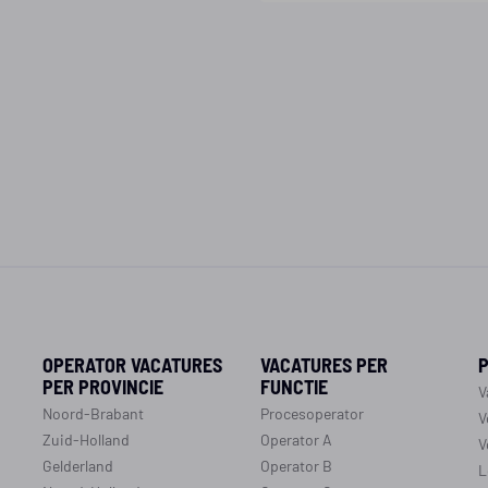
OPERATOR VACATURES
VACATURES PER
PER PROVINCIE
FUNCTIE
V
Noord-Brabant
Procesoperator
V
Zuid-Holland
Operator A
V
Gelderland
Operator B
L