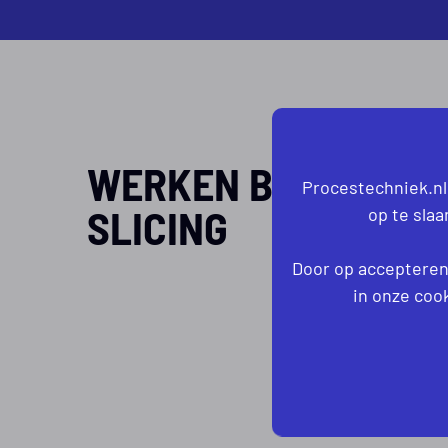
WERKEN BIJ ZG
Procestechniek.nl
SLICING
op te sla
Door op accepteren 
in onze cook