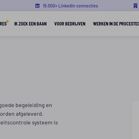
s
15.000+ LinkedIn connecties
RES
IK ZOEK EEN BAAN
VOOR BEDRIJVEN
WERKEN IN DE PROCESTE
goede begeleiding en
worden afgeleverd.
teitscontrole systeem is