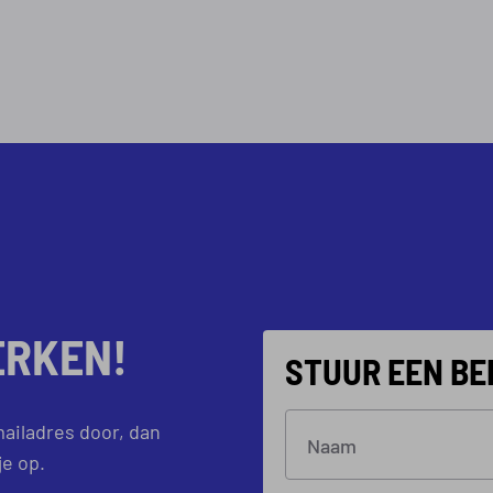
ERKEN!
STUUR EEN BE
ailadres door, dan
Naam
e op.