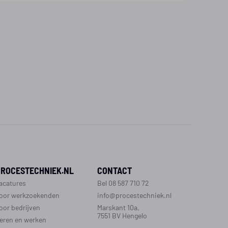
PROCESTECHNIEK.NL
CONTACT
acatures
Bel 08 587 710 72
oor werkzoekenden
info@procestechniek.nl
oor bedrijven
Marskant 10a,
7551 BV Hengelo
eren en werken