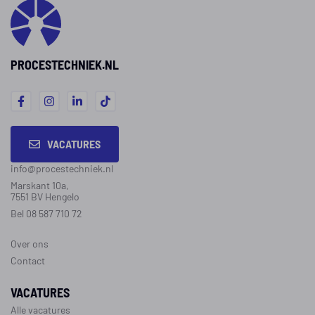
aantrekkeli
het proces binnen de
mogelijkhe
afgesproken eisen blijft
biedt.
verlopen.
PROCESTECHNIEK.NL
VACATURES
info@procestechniek.nl
Marskant 10a,
7551 BV Hengelo
Bel 08 587 710 72
Over ons
Contact
VACATURES
Alle vacatures