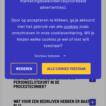
marketingdoeleinden (bijvoorbeeld
uitzendpartners? Lees ons artikel:
advertenties).
Samenwerking met een Procestechniek.nl
.
Door op accepteren te klikken, ga je akkoord
Meer weten waarom samenwerken met een
met het gebruik van alle
cookies
zoals
uitzendbureau meehelpt? lees dat hier en zie nog
omschreven in onze cookieverklaring. Wil je
meer
mogelijkheden en voordelen
!
kiezen welke cookies je wel of niet wilt
toestaan?
VEELGESTELDE VRAGEN:
Voorkeur beheren
WAT BETEKENT HR-ONDERSTEUNING
PRECIES?
WEIGEREN
ALLE COOKIES TOESTAAN
HOE HELPT HR-ONDERSTEUNING BIJ
PERSONEELSTEKORT IN DE
PROCESTECHNIEK?
WAT VOOR EEN BEDRIJVEN HEBBEN ER BAAT
BIJ?