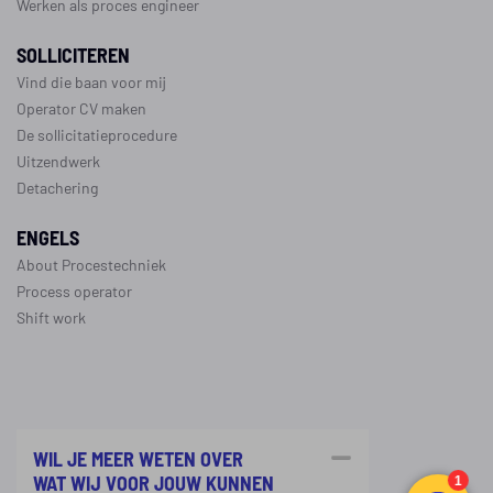
Werken als proces engineer
SOLLICITEREN
Vind die baan voor mij
Operator CV maken
De sollicitatieprocedure
Uitzendwerk
Detachering
ENGELS
About Procestechniek
Process operator
Shift work
WIL JE MEER WETEN OVER
WAT WIJ VOOR JOUW KUNNEN
©
Copyright 2026
Procestechniek.nl