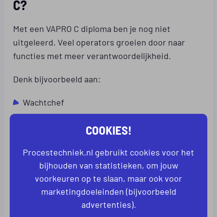
C?
Met een VAPRO C diploma ben je nog niet
uitgeleerd. Veel operators groeien door naar
functies met meer verantwoordelijkheid.
Denk bijvoorbeeld aan:
Wachtchef
Shiftleader
COOKIES!
Teamleider productie
Productiesupervisor
Procestechniek.nl gebruikt cookies voor het
bijhouden van statistieken, om jouw
Operations manager
voorkeuren op te slaan, maar ook voor
marketingdoeleinden (bijvoorbeeld
Deze functies gaan vaak gepaard met een hoger
advertenties).
salaris en extra verantwoordelijkheden binnen