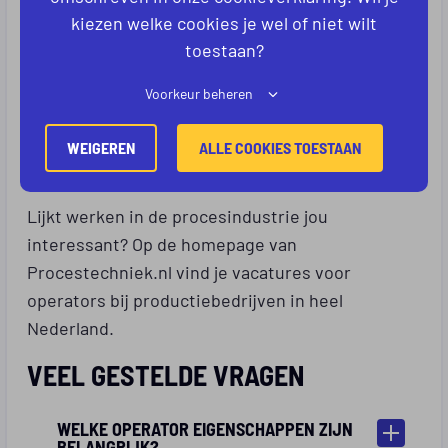
extra technische kennis en leren ze storingen
kiezen welke cookies je wel of niet wilt
sneller herkennen.
toestaan?
Daarnaast leren ervaren operators veel van
collega’s op de werkvloer. Praktijkervaring speelt
Voorkeur beheren
namelijk een grote rol binnen het vak.
WEIGEREN
ALLE COOKIES TOESTAAN
WERKEN ALS OPERATOR?
Lijkt werken in de procesindustrie jou
interessant? Op de homepage van
Procestechniek.nl vind je vacatures voor
operators bij productiebedrijven in heel
Nederland.
VEEL GESTELDE VRAGEN
WELKE OPERATOR EIGENSCHAPPEN ZIJN
BELANGRIJK?