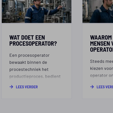
WAT DOET EEN
WAAROM 
PROCESOPERATOR?
MENSEN 
OPERATO
Een procesoperator
Steeds me
bewaakt binnen de
kiezen voor
procestechniek het
operator o
productieproces, bedient
techniek,
installaties en stuurt het
LEES VERDER
LEES VER
verantwoor
proces bij wanneer
goede ontw
waarden afwijken. Je
combineert
controleert onder meer
procestech
procesgegevens en