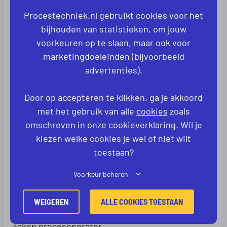
werkzaamheden af en draag je informatie over
Procestechniek.nl gebruikt cookies voor het
aan de volgende ploeg. Je noteert
bijhouden van statistieken, om jouw
bijzonderheden in systemen of logboeken zodat
voorkeuren op te slaan, maar ook voor
collega’s precies weten wat er tijdens jouw dienst
marketingdoeleinden (bijvoorbeeld
is gebeurd.
advertenties).
Daarbij bespreek je bijvoorbeeld:
Door op accepteren te klikken, ga je akkoord
Storingen of afwijkingen
met het gebruik van alle
cookies
zoals
Uitgevoerde controles
omschreven in onze cookieverklaring. Wil je
kiezen welke cookies je wel of niet wilt
Productiecijfers
toestaan?
Lopend onderhoud
Voorkeur beheren
Een goede overdracht helpt om
productieprocessen veilig en stabiel te houden.
WEIGEREN
ALLE COOKIES TOESTAAN
Dat is een belangrijk onderdeel van de dagelijkse
taken procesoperator.