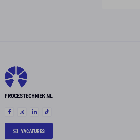
je je af w
een veilig eindproduct. Je
voor dit va
leest hieronder waarom
Je krijgt va
werken als operator
verantwoord
aantrekkelijk is en welke
jezelf blij
mogelijkheden het vak
en vindt we
biedt.
uiteenlope
Operators i
levensmidd
staan bove
UWV-lijst m
PROCESTECHNIEK.NL
beroepen v
2026.
VACATURES