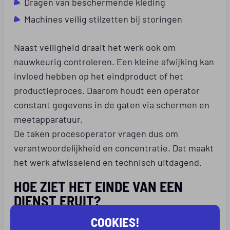
Dragen van beschermende kleding
Machines veilig stilzetten bij storingen
Naast veiligheid draait het werk ook om
nauwkeurig controleren. Een kleine afwijking kan
invloed hebben op het eindproduct of het
productieproces. Daarom houdt een operator
constant gegevens in de gaten via schermen en
meetapparatuur.
De taken procesoperator vragen dus om
verantwoordelijkheid en concentratie. Dat maakt
het werk afwisselend en technisch uitdagend.
HOE ZIET HET EINDE VAN EEN
DIENST ERUIT?
COOKIES!
Aan het einde van de werkdag rond je lopende