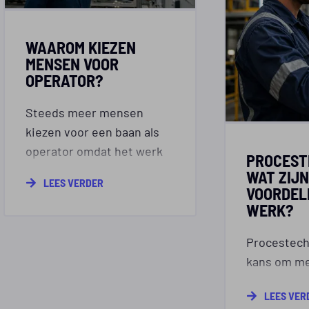
WAAROM KIEZEN
MENSEN VOOR
OPERATOR?
Steeds meer mensen
kiezen voor een baan als
operator omdat het werk
PROCEST
techniek,
WAT ZIJN
LEES VERDER
verantwoordelijkheid en
VOORDEL
WERK?
goede ontwikkelkansen
combineert. Binnen de
Procestechn
procestechniek bewaak je
kans om me
productieprocessen, los je
productiep
afwijkingen op en werk je
LEES VER
techniek t
samen met collega’s aan