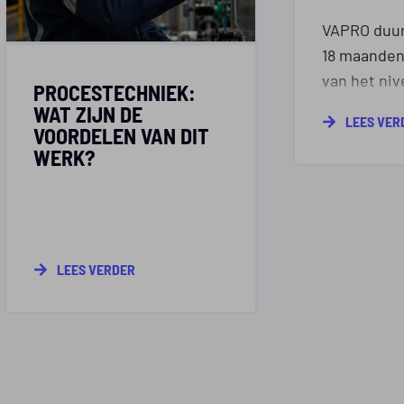
VAPRO duur
18 maanden,
van het niv
PROCESTECHNIEK:
Zoek je na
WAT ZIJN DE
LEES VER
opleiding, d
VOORDELEN VAN DIT
WERK?
weten hoeve
bent en wel
jouw werk 
pagina lees
verschillen
LEES VERDER
en waar je
houdt.