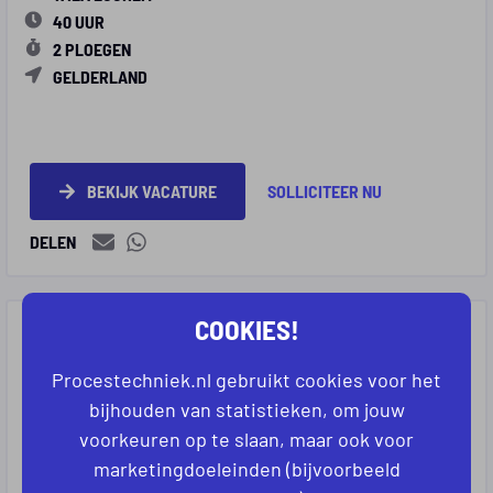
40 UUR
2 PLOEGEN
GELDERLAND
BEKIJK VACATURE
SOLLICITEER NU
DELEN
COOKIES!
OPERATOR CNC SLIJPEN | LOCHEM | 3-
PLOEGEN
Procestechniek.nl gebruikt cookies voor het
bijhouden van statistieken, om jouw
WILA LOCHEM
voorkeuren op te slaan, maar ook voor
40 UUR
marketingdoeleinden (bijvoorbeeld
3 PLOEGEN