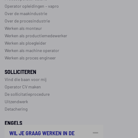
Operator opleidingen
–
vapro
Over de maakindustrie
Over de procesindustrie
Werken als monteur
Werken als productiemedewerker
Werken als ploegleider
Werken als machine operator
Werken als proces engineer
SOLLICITEREN
Vind die baan voor mij
Operator CV maken
De sollicitatieprocedure
Uitzendwerk
Detachering
ENGELS
About Procestechniek
WIL JE GRAAG WERKEN IN DE
Process operator