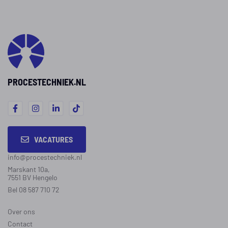
en vindt we
biedt.
uiteenlope
Operators i
levensmidd
staan bove
UWV-lijst m
PROCESTECHNIEK.NL
beroepen v
2026.
VACATURES
info@procestechniek.nl
Marskant 10a,
7551 BV Hengelo
Bel 08 587 710 72
Over ons
Contact