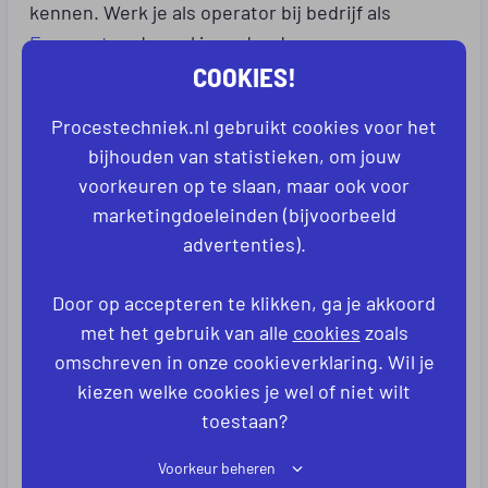
kennen. Werk je als operator bij bedrijf als
Europastry
, dan val je onder de cao
COOKIES!
‘Bakkersbedrijf’. Werk je bij
Aviko
, dan val je onder
de geheel eigen cao van het bedrijf.
Procestechniek.nl gebruikt cookies voor het
Goed dus om je te verdiepen in de cao van het
bijhouden van statistieken, om jouw
voorkeuren op te slaan, maar ook voor
bedrijf waar je gaat solliciteren dus. De ene cao is
marketingdoeleinden (bijvoorbeeld
beter dan de andere. En het kan zelfs zo zijn dat
advertenties).
het bedrijf waar je een mooie vacature hebt
gezien niet onder een cao valt. Meestal zijn dat
Door op accepteren te klikken, ga je akkoord
de bedrijven met wat minder sterke
met het gebruik van alle
cookies
zoals
arbeidsvoorwaarden. Opletten dus.
omschreven in onze cookieverklaring. Wil je
Wil je weten welke cao geldt bij het bedrijf waar jij
kiezen welke cookies je wel of niet wilt
toestaan?
wilt solliciteren? Alle geldende cao’s in Nederland
zijn geregistreerd. Je kunt zoeken in de
cao-
Voorkeur beheren
databank van het Ministerie van Sociale Zaken en