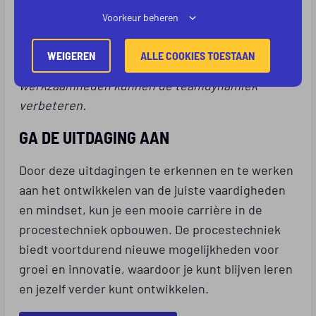
te ontwikkelen en open te staan voor
Voorkeur beheren
samenwerking. Het opbouwen van een goede
relatie met collega’s, het stellen van duidelijke
WEIGEREN
ALLE COOKIES TOESTAAN
doelen en het regelmatig afstemmen van
werkzaamheden kunnen de teamdynamiek
verbeteren.
GA DE UITDAGING AAN
Door deze uitdagingen te erkennen en te werken
aan het ontwikkelen van de juiste vaardigheden
en mindset, kun je een mooie carrière in de
procestechniek opbouwen. De procestechniek
biedt voortdurend nieuwe mogelijkheden voor
groei en innovatie, waardoor je kunt blijven leren
en jezelf verder kunt ontwikkelen.