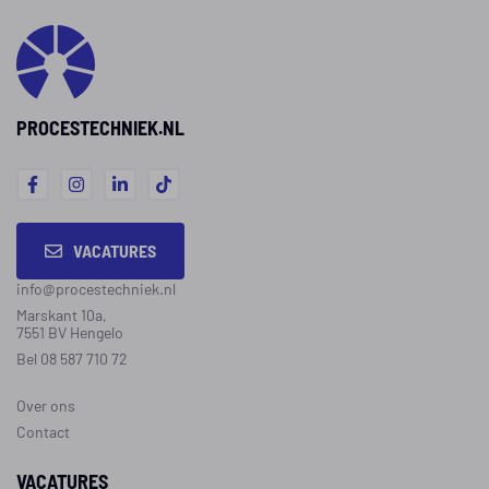
werken als
doel van de functie is dat
aantrekkeli
het proces binnen de
mogelijkhe
afgesproken eisen blijft
biedt.
verlopen.
PROCESTECHNIEK.NL
VACATURES
info@procestechniek.nl
Marskant 10a,
7551 BV Hengelo
Bel 08 587 710 72
Over ons
Contact
VACATURES