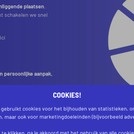
mliggende plaatsen
.
kt schakelen we snel
ici
en persoonlijke aanpak.
COOKIES!
 gebruikt cookies voor het bijhouden van statistieken, 
an, maar ook voor marketingdoeleinden (bijvoorbeeld adve
te klikken, ga je akkoord met het gebruik van alle
cooki