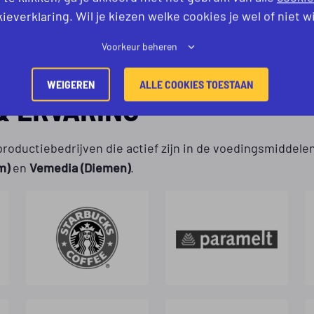
ieverklaring. Wil je kiezen welke cookies je wel of niet w
Voorkeur beheren
WEIGEREN
ALLE COOKIES TOESTAAN
 ERVARING
roductiebedrijven die actief zijn in de voedingsmiddel
m)
en
Vemedia (Diemen)
.