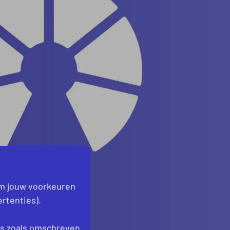
om jouw voorkeuren
rtenties).
es
zoals omschreven