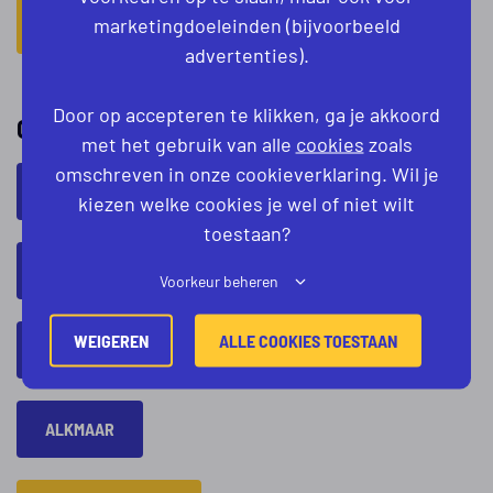
marketingdoeleinden (bijvoorbeeld
VACATURES HAARLEMMERMEER
advertenties).
Door op accepteren te klikken, ga je akkoord
OOK ACTIEF IN
met het gebruik van alle
cookies
zoals
omschreven in onze cookieverklaring. Wil je
VOLENDAM
kiezen welke cookies je wel of niet wilt
toestaan?
HAARLEM
Voorkeur beheren
WEIGEREN
ALLE COOKIES TOESTAAN
AMSTERDAM
ALKMAAR