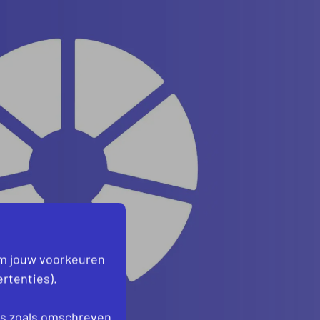
om jouw voorkeuren
rtenties).
es
zoals omschreven