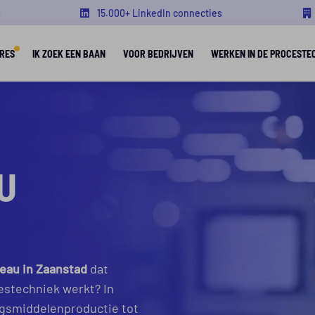
s
15.000+ LinkedIn connecties
RES
IK ZOEK EEN BAAN
VOOR BEDRIJVEN
WERKEN IN DE PROCESTE
U
eau in Zaanstad
dat
estechniek werkt? In
ngsmiddelenproductie tot