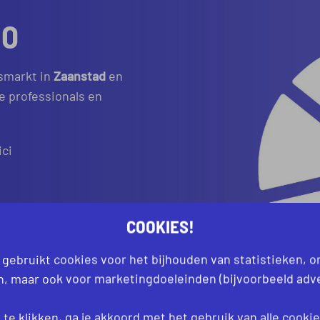
IO
smarkt in
Zaanstad
en
e professionals en
ici
COOKIES!
en vinden we de juiste
 gebruikt cookies voor het bijhouden van statistieken, 
an, maar ook voor marketingdoeleinden (bijvoorbeeld adve
te klikken, ga je akkoord met het gebruik van alle
cooki