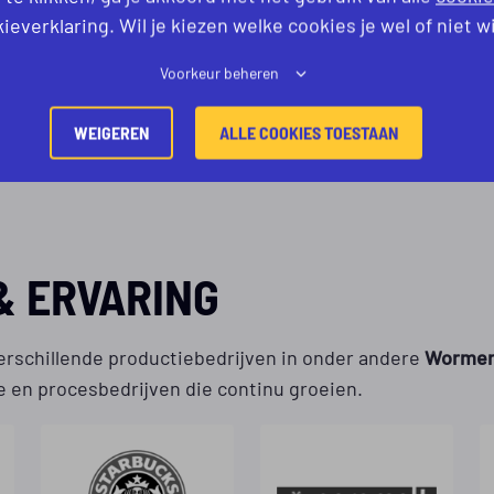
ieverklaring. Wil je kiezen welke cookies je wel of niet w
Voorkeur beheren
WEIGEREN
ALLE COOKIES TOESTAAN
 ERVARING
rschillende productiebedrijven in onder andere
Wormer,
e en procesbedrijven die continu groeien.