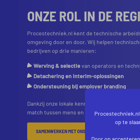
ONZE ROL IN DE REG
Procestechniek.nl kent de technische arbeid
omgeving door en door. Wij helpen technisch
bedrijven op drie manieren:
Werving & selectie
van operators en techn
Detachering en interim-oplossingen
Ondersteuning bij employer branding
Dankzij onze lokale kennis schakelen we snel 
match tussen mens en organisatie.
Procestechniek.nl
op te sla
SAMENWERKEN MET ONS?
Door op accepteren 