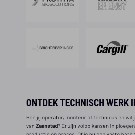
ONTDEK TECHNISCH WERK 
Ben jij operator, monteur of technicus en wil
van
Zaanstad
? Er zijn volop kansen in ploege
productie en proces. Of je nu een vaste baan z