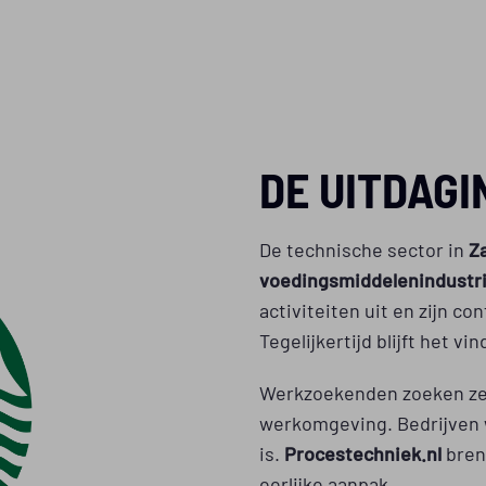
DE UITDAGI
De technische sector in
Z
voedingsmiddelenindustri
activiteiten uit en zijn co
Tegelijkertijd blijft het 
Werkzoekenden zoeken zek
werkomgeving. Bedrijven 
is.
Procestechniek.nl
bren
eerlijke aanpak.