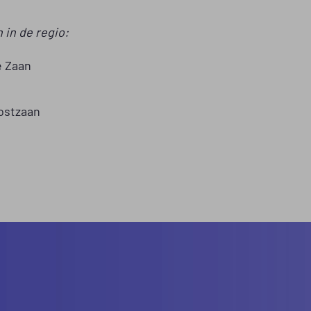
in de regio:
e Zaan
ostzaan