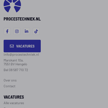
aantrekkeli
het proces binnen de
mogelijkhe
afgesproken eisen blijft
biedt.
verlopen.
PROCESTECHNIEK.NL
VACATURES
info@procestechniek.nl
Marskant 10a,
7551 BV Hengelo
Bel 08 587 710 72
Over ons
Contact
VACATURES
Alle vacatures