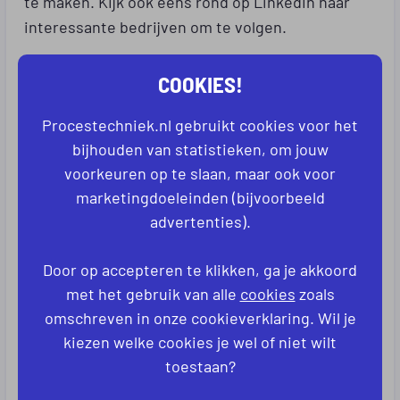
te maken. Kijk ook eens rond op LinkedIn naar
interessante bedrijven om te volgen.
SOLLICITEER OP VACATURES IN DE
COOKIES!
PROCESTECHNIEK
Procestechniek.nl gebruikt cookies voor het
Als je de benodigde opleiding, training en
bijhouden van statistieken, om jouw
ervaring hebt opgedaan en een netwerk hebt
voorkeuren op te slaan, maar ook voor
opgebouwd, is het tijd om te solliciteren op
marketingdoeleinden (bijvoorbeeld
vacatures in de procestechniek. Begin met het
advertenties).
zoeken naar instapposities of functies waarvoor
je ervaring hebt opgedaan tijdens je stage. Wees
Door op accepteren te klikken, ga je akkoord
bereid om hard te werken en bereid om nieuwe
met het gebruik van alle
cookies
zoals
vaardigheden te leren terwijl je groeit in je
omschreven in onze cookieverklaring. Wil je
nieuwe carrière.
kiezen welke cookies je wel of niet wilt
toestaan?
BEKIJK MOGELIJKHEDEN VOOR CARRIÈRESWITCH