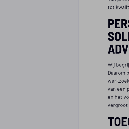
tot kwali
PER
SOL
ADV
Wij begri
Daarom bi
werkzoeke
van een p
en het vo
vergroot 
TOE