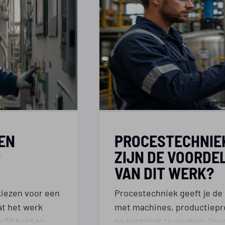
EN
PROCESTECHNIE
R
ZIJN DE VOORDE
VAN DIT WERK?
iezen voor een
Procestechniek geeft je de
at het werk
met machines, productiep
lijkheid en
en techniek te werken. Vraag