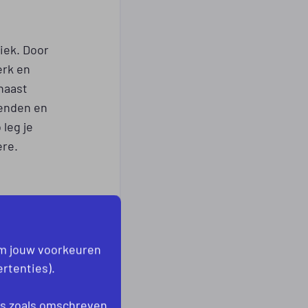
iek. Door
erk en
naast
enden en
leg je
ère.
NG
om jouw voorkeuren
wikkeling.
rtenties).
n,
es
zoals omschreven