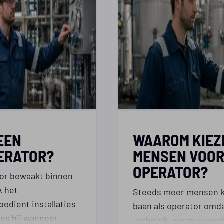
EEN
WAAROM KIEZ
ERATOR?
MENSEN VOO
OPERATOR?
or bewaakt binnen
k het
Steeds meer mensen k
edient installaties
baan als operator omd
ces bij wanneer
techniek, verantwoorde