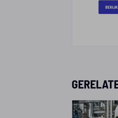
BEKIJK
GERELAT