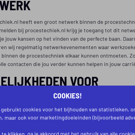
TWERK
chiek.nl heeft een groot netwerk binnen de procestechn
 melden bij procestechiek.nl krijg je toegang tot dit netw
je jouw kansen op het vinden van de perfecte baan. Daar
ren wij regelmatig netwerkevenementen waar werkzoek
n binnen de procestechniek elkaar kunnen ontmoeten. Zo 
le contacten die jou verder kunnen helpen in jouw carri
ELIJKHEDEN VOOR
SOONLIJKE ONTWIKKELI
COOKIES!
 gebruikt cookies voor het bijhouden van statistieken, 
stechiek.nl geloven we in de kracht van persoonlijke ont
an, maar ook voor marketingdoeleinden (bijvoorbeeld adve
eden wij diverse mogelijkheden aan om jezelf verder te
len binnen de procestechniek. Denk hierbij aan cursusse
te klikken, ga je akkoord met het gebruik van alle
cooki