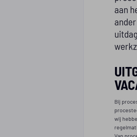
aan he
ander
uitdag
werkz
UIT
VAC
Bij proce
procestec
wij hebb
regelmati
Van proc