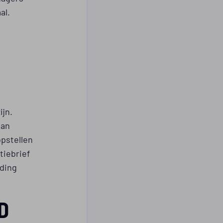
al.
N
ijn.
aan
opstellen
tiebrief
iding
D