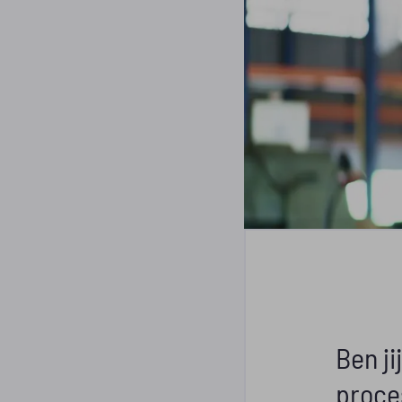
Ben ji
proce