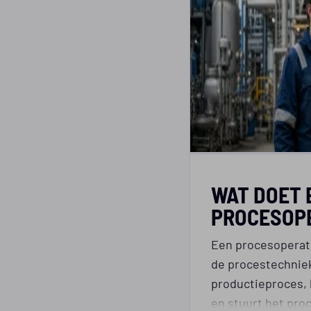
WAT DOET 
PROCESOP
Een procesoperat
de procestechnie
productieproces, b
en stuurt het pro