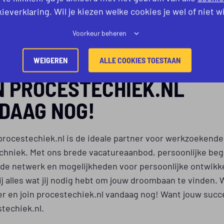
en en trainingen die aansluiten op jouw specifieke wen
ieverklaring. Wil je kiezen welke cookies je wel of niet w
. Door jezelf continu te blijven ontwikkelen, vergroot je 
 kennis en vaardigheden, maar ook je kansen op een succ
Voorkeur beheren
in de procestechniek.
WEIGEREN
ALLE COOKIES TOESTAAN
N PROCESTECHIEK.NL
DAAG NOG!
rocestechiek.nl is de ideale partner voor werkzoekende
chniek. Met ons brede vacatureaanbod, persoonlijke beg
ide netwerk en mogelijkheden voor persoonlijke ontwikk
j alles wat jij nodig hebt om jouw droombaan te vinden.
er en join procestechiek.nl vandaag nog! Want jouw succ
stechiek.nl.