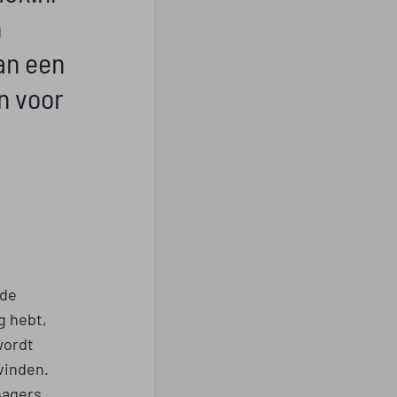
n
an een
n voor
 de
g hebt,
wordt
vinden.
nagers