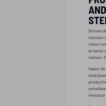
AND
STE
Binnen 
mensen s
tekort on
ervaren 
nemen. En
Naast de 
bedrijven
producti
ontwikkel
Hierdoor