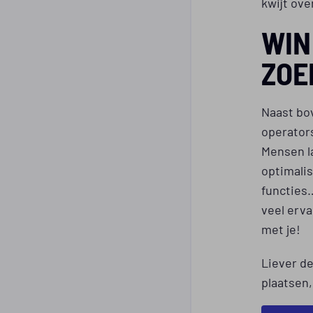
kwijt ove
WIN
ZOE
Naast bo
operators
Mensen l
optimalis
functies…
veel erv
met je!
Liever d
plaatsen,