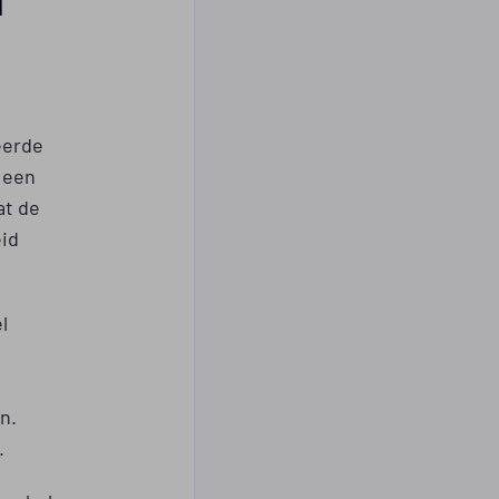
eerde
 een
at de
eid
l
n.
.