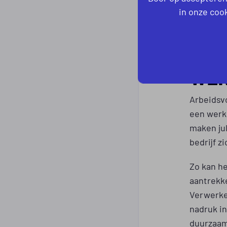
arbeidsv
in onze cook
bieden da
WER
WER
Arbeidsv
een werkg
maken jul
bedrijf z
Zo kan he
aantrekke
Verwerken
nadruk in
duurzaamh