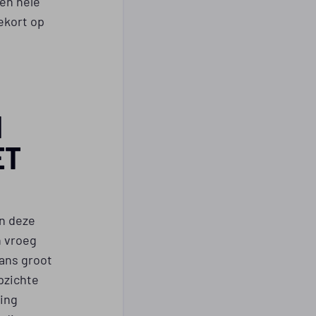
en hele
ekort op
N
ET
n deze
n vroeg
kans groot
pzichte
sing