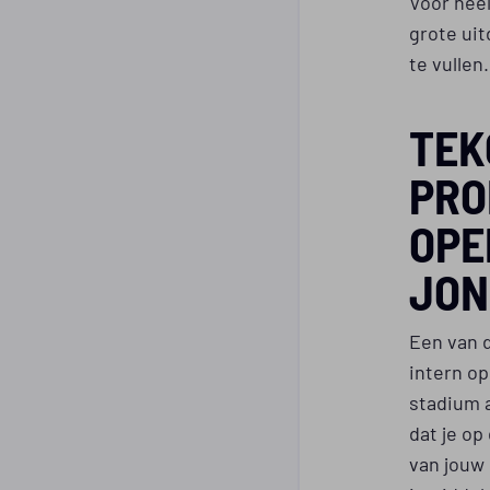
Voor heel
grote uit
te vullen.
TEK
PRO
OPE
JON
Een van 
intern op
stadium a
dat je op
van jouw