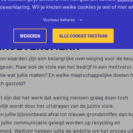
oorwaarden aan te scherpen. Wat kun jij aan arbeidsvoo
ieverklaring. Wil je kiezen welke cookies je wel of niet w
t de concurrent niet biedt?
Voorkeur beheren
K AAN HET
WEIGEREN
ALLE COOKIES TOESTAAN
KGEVERSMERK
oorwaarden zijn een belangrijke overweging voor de keu
ever. Maar ook de visie van het bedrijf is een motivato
lie wat jullie maken? En welke maatschappelijke doelen 
ich gesteld?
t zijn dat het werk dat weinig mensen graag doen toch
lijk wordt door het uitdragen van de juiste visie.
 jullie bijvoorbeeld afval tot nieuwe grondstoffen dan k
 jullie communicatie gelegd worden op recycling en
eid. Wellicht hebben jullie de ambitie om het proces uit