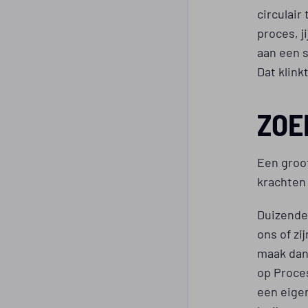
circulair
proces, j
aan een s
Dat klinkt
ZOE
Een groo
krachten
Duizenden
ons of zi
maak dan 
op Proce
een eige