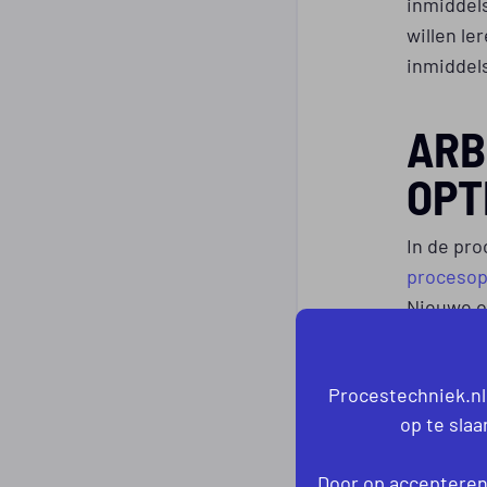
inmiddel
willen le
inmiddels
ARB
OPT
In de pro
procesop
Nieuwe o
ruime aan
het bedri
Procestechniek.nl
uur aan d
op te sla
vrijheid 
Als bedri
Door op accepteren 