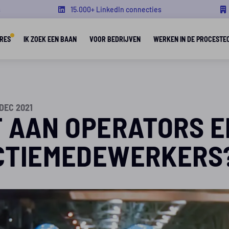
s
15.000+ LinkedIn connecties
RES
IK ZOEK EEN BAAN
VOOR BEDRIJVEN
WERKEN IN DE PROCESTE
DEC 2021
 AAN OPERATORS E
CTIEMEDEWERKERS