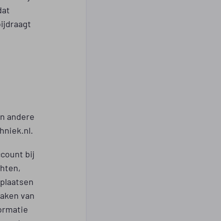
dat
bijdraagt
en andere
hniek.nl.
count bij
chten,
 plaatsen
maken van
formatie