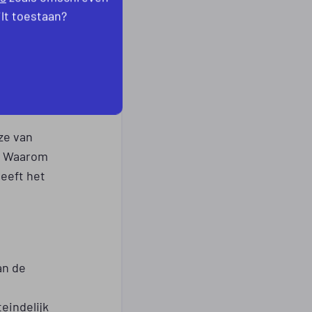
rwaarden
ilt toestaan?
ze van
r. Waarom
heeft het
an de
eindelijk