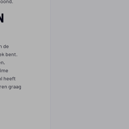
toond.
N
n de
ek bent.
en,
time
l heeft
ren graag