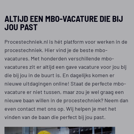
stimulerende
werkomgeving voor
ALTIJD EEN MBO-VACATURE DIE BIJ
professionals die hun
JOU PAST
carrière willen laten
floreren in de wereld van
Procestechniek.nl is hét platform voor werken in de
de procestechniek.
procestechniek. Hier vind je de beste mbo-
vacatures. Met honderden verschillende mbo-
vacatures zit er altijd een gave vacature voor jou bij
die bij jou in de buurt is. En dagelijks komen er
nieuwe uitdagingen online! Staat de perfecte mbo-
vacature er niet tussen, maar zou je wel graag een
nieuwe baan willen in de procestechniek? Neem dan
even contact met ons op. Wij helpen je met het
vinden van de baan die perfect bij jou past.