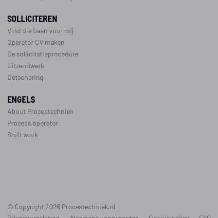
SOLLICITEREN
Vind die baan voor mij
Operator CV maken
De sollicitatieprocedure
Uitzendwerk
Detachering
ENGELS
About Procestechniek
Process operator
Shift work
©
Copyright 2026
Procestechniek.nl
Privacy verklaring
Algemene voorwaarden
Cookie policy
FAQ