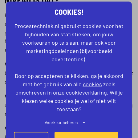
COOKIES!
Bij de vacatures voor procesoperator zie je het vaak
staan: operator A, B of C. De letter staat voor het
Procestechniek.nl gebruikt cookies voor het
gevraagde niveau van de operator. Welk niveau je
bijhouden van statistieken, om jouw
hebt hangt af van de opleiding die je hebt gedaan en
voorkeuren op te slaan, maar ook voor
eventuele werkervaring.
marketingdoeleinden (bijvoorbeeld
advertenties).
Vapro basisoperator
is de opleiding tot
basisoperator of assistent operator. Dit niveau staat
Door op accepteren te klikken, ga je akkoord
gelijk aan een mbo-opleiding niveau 1.
met het gebruik van alle
cookies
zoals
omschreven in onze cookieverklaring. Wil je
Vapro A
is de opleiding tot zelfstandig werkend
kiezen welke cookies je wel of niet wilt
operator. Vapro A staat gelijk aan een mbo-opleiding
toestaan?
niveau 2.
Voorkeur beheren
Vapro B
is de opleiding tot allround operator. Vapro
B staat gelijk aan een mbo-opleiding niveau 3.