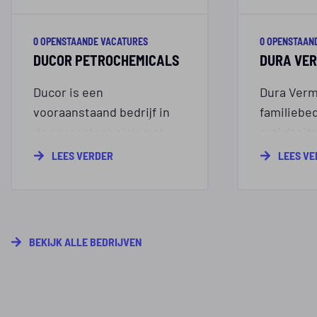
0 OPENSTAANDE VACATURES
0 OPENSTAAN
DUCOR PETROCHEMICALS
DURA VE
Ducor is een
Dura Verm
vooraanstaand bedrijf in
familiebed
de procestechniek met
activiteit
een indrukwekkende staat
van woni
LEES VERDER
LEES V
van dienst in de
utiliteits
petrochemische industrie.
infrastruc
Met een sterke focus op
innovatie, duurzaamheid
BEKIJK ALLE BEDRIJVEN
en professionele groei
biedt Ducor
Petrochemicals een
dynamische en