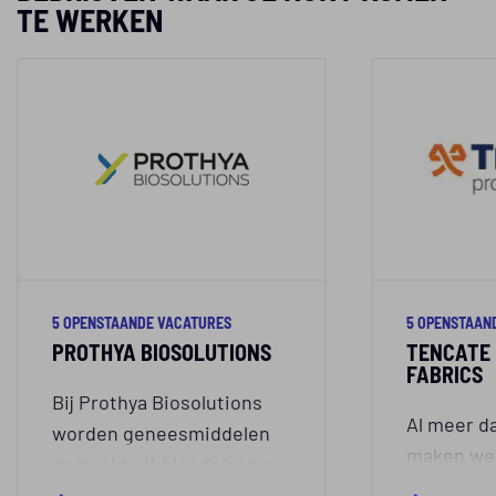
TE WERKEN
5 OPENSTAANDE VACATURES
5 OPENSTAAN
PROTHYA BIOSOLUTIONS
TENCATE 
FABRICS
Bij Prothya Biosolutions
Al meer da
worden geneesmiddelen
maken we 
gemaakt uit bloedplasma.
textiel d
In bloedplasma zitten