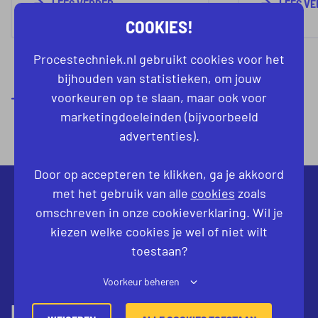
LEES VERDER
LEES V
beschermt
eiwitten, die via een
COOKIES!
brandweer
modern biotechnologisch
industrië
Procestechniek.nl gebruikt cookies voor het
proces uit het plasma
wereldwij
bijhouden van statistieken, om jouw
gehaald worden en
op onze st
voorkeuren op te slaan, maar ook voor
bewerkt worden tot
BEKIJK ALLE BEDRIJVEN
marketingdoeleinden (bijvoorbeeld
medicijnen.
Achter el
advertenties).
staat een
vakmensen
Door op accepteren te klikken, ga je akkoord
werkt aan 
met het gebruik van alle
cookies
zoals
Hier telt 
omschreven in onze cookieverklaring. Wil je
maak je w
kiezen welke cookies je wel of niet wilt
toestaan?
Voorkeur beheren
MEER WETEN OVER WAT WIJ