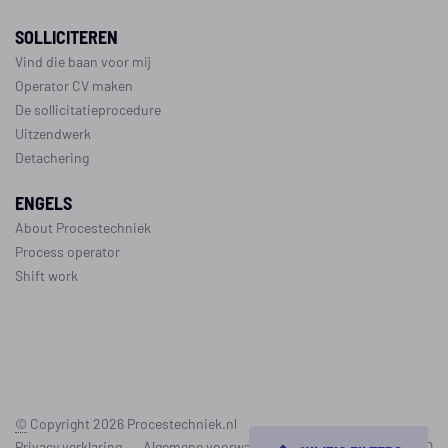
SOLLICITEREN
Vind die baan voor mij
Operator CV maken
De sollicitatieprocedure
Uitzendwerk
Detachering
ENGELS
About Procestechniek
Process operator
Shift work
©
Copyright 2026
Procestechniek.nl
Privacy verklaring
Algemene voorwaarden
Cookie policy
FAQ