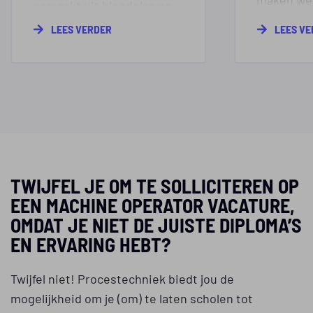
gemaakt uit bloedplasma.
textiel d
In bloedplasma zitten
LEES VERDER
LEES V
beschermt
eiwitten, die via een
brandweer
modern biotechnologisch
industrië
proces uit het plasma
wereldwij
gehaald worden en
op onze st
bewerkt worden tot
medicijnen.
Achter el
staat een
TWIJFEL JE OM TE SOLLICITEREN OP
vakmensen
EEN MACHINE OPERATOR VACATURE,
werkt aan 
OMDAT JE NIET DE JUISTE DIPLOMA’S
Hier telt 
EN ERVARING HEBT?
maak je w
Twijfel niet! Procestechniek biedt jou de
mogelijkheid om je (om) te laten scholen tot