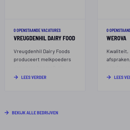
0 OPENSTAANDE VACATURES
0 OPENSTAAN
VREUGDENHIL DAIRY FOOD
WEROVA
Vreugdenhil Dairy Foods
Kwaliteit
produceert melkpoeders
afspraken,
van verse koemelk als
service en
ingrediënt voor
marktconf
LEES VERDER
LEES V
kindervoeding, voor
dat kenme
consumenten om lekker
betrouwba
melk uit een glas te
waarop de
drinken, én als ingrediënt
bouwen!
BEKIJK ALLE BEDRIJVEN
voor levensmiddelen zoals
chocolade, ijs,