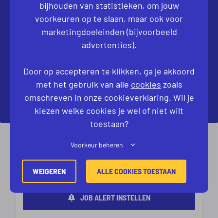
bijhouden van statistieken, om jouw
NIET DIRECT JOUW IDEALE VACATURE
GEVONDEN?
voorkeuren op te slaan, maar ook voor
marketingdoeleinden (bijvoorbeeld
Laat ons weten welke baan je zoekt. Dan kijken
advertenties).
we samen naar de mogelijkheden.
Door op accepteren te klikken, ga je akkoord
met het gebruik van alle
cookies
zoals
KOM IN CONTACT
omschreven in onze cookieverklaring. Wil je
kiezen welke cookies je wel of niet wilt
toestaan?
80 VAN 85 VACATURES GETOOND
Voorkeur beheren
VORIGE
1
…
8
9
10
11
VOLGENDE
WEIGEREN
ALLE COOKIES TOESTAAN
JOB ALERT INSTELLEN