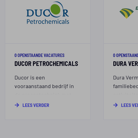
0 OPENSTAANDE VACATURES
0 OPENSTAAN
DUCOR PETROCHEMICALS
DURA VE
Ducor is een
Dura Verm
vooraanstaand bedrijf in
familiebed
de procestechniek met
activiteit
een indrukwekkende staat
van woni
LEES VERDER
LEES V
van dienst in de
utiliteits
petrochemische industrie.
infrastruc
Met een sterke focus op
innovatie, duurzaamheid