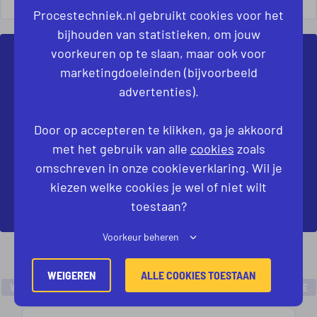
Procestechniek.nl gebruikt cookies voor het
bijhouden van statistieken, om jouw
voorkeuren op te slaan, maar ook voor
NIET DIRECT JOUW IDEALE VACATURE
marketingdoeleinden (bijvoorbeeld
GEVONDEN?
advertenties).
Laat ons weten welke baan je zoekt. Dan kijken
Door op accepteren te klikken, ga je akkoord
we samen naar de mogelijkheden.
met het gebruik van alle
cookies
zoals
omschreven in onze cookieverklaring. Wil je
KOM IN CONTACT
kiezen welke cookies je wel of niet wilt
toestaan?
Voorkeur beheren
32 VAN 85 VACATURES GETOOND
WEIGEREN
ALLE COOKIES TOESTAAN
VORIGE
1
2
3
4
5
6
…
11
VOLGENDE