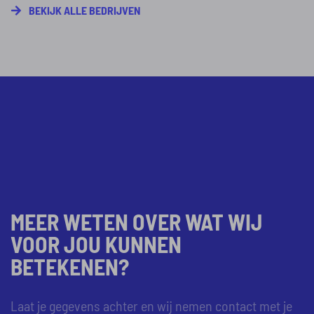
BEKIJK ALLE BEDRIJVEN
en professionele groei
biedt Ducor
Petrochemicals een
dynamische en
stimulerende
werkomgeving voor
professionals die hun
carrière willen laten
floreren in de wereld van
de procestechniek.
MEER WETEN OVER WAT WIJ
VOOR JOU KUNNEN
BETEKENEN?
Laat je gegevens achter en wij nemen contact met je