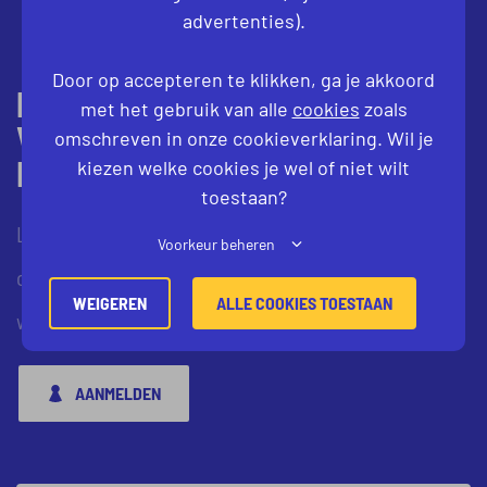
advertenties).
Door op accepteren te klikken, ga je akkoord
MEER WETEN OVER WAT WIJ
met het gebruik van alle
cookies
zoals
VOOR JOU KUNNEN
omschreven in onze cookieverklaring. Wil je
BETEKENEN?
kiezen welke cookies je wel of niet wilt
toestaan?
Laat je gegevens achter en wij nemen contact met je
Voorkeur beheren
op. Om je goed van dienst te kunnen zijn, adviseren
WEIGEREN
ALLE COOKIES TOESTAAN
we wel je eerst aan te melden.
AANMELDEN